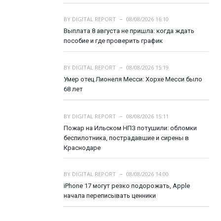
BY
DIGITAL REPORT
08/08/2026 16:10
Выплата 8 августа не пришла: когда ждать
пособие и где проверить график
BY
DIGITAL REPORT
08/08/2026 15:19
Умер отец Лионеля Месси: Хорхе Месси было
68 лет
BY
DIGITAL REPORT
08/08/2026 15:11
Пожар на Ильском НПЗ потушили: обломки
беспилотника, пострадавшие и сирены в
Краснодаре
BY
DIGITAL REPORT
08/08/2026 14:00
iPhone 17 могут резко подорожать, Apple
начала переписывать ценники