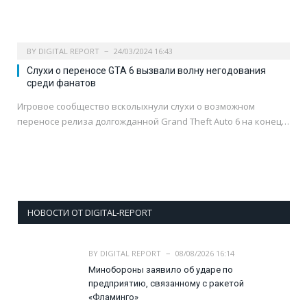
BY
DIGITAL REPORT
24/03/2024 16:43
Слухи о переносе GTA 6 вызвали волну негодования
среди фанатов
Игровое сообщество всколыхнули слухи о возможном
переносе релиза долгожданной Grand Theft Auto 6 на конец…
НОВОСТИ ОТ DIGITAL-REPORT
BY
DIGITAL REPORT
08/08/2026 16:14
Минобороны заявило об ударе по
предприятию, связанному с ракетой
«Фламинго»