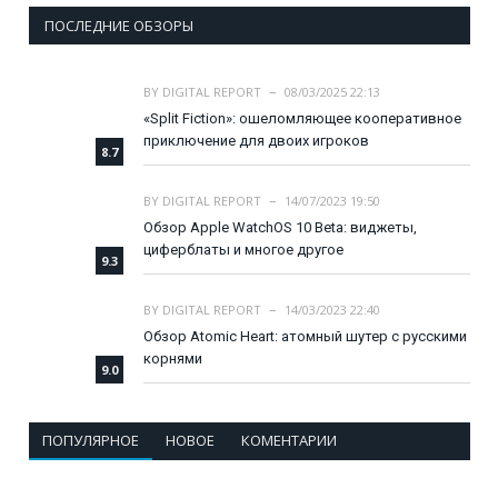
ПОСЛЕДНИЕ ОБЗОРЫ
BY
DIGITAL REPORT
08/03/2025 22:13
«Split Fiction»: ошеломляющее кооперативное
приключение для двоих игроков
8.7
BY
DIGITAL REPORT
14/07/2023 19:50
Обзор Apple WatchOS 10 Beta: виджеты,
циферблаты и многое другое
9.3
BY
DIGITAL REPORT
14/03/2023 22:40
Обзор Atomic Heart: атомный шутер с русскими
корнями
9.0
ПОПУЛЯРНОЕ
НОВОЕ
КОМЕНТАРИИ