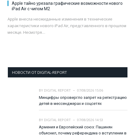
Apple тайно урезала графические возможности нового
iPad Air с чипом M2
Apple внесла неожиданные изменения в технические
характеристики нового iPad Air, представленного в прошлом
месяце. Несмотря…
НОВОСТИ ОТ DIGITAL-REPORT
BY
DIGITAL REPORT
07/08/2026 15:06
Минцифры опровергло запрет на регистрацию
детей в мессенджерах и соцсетях
BY
DIGITAL REPORT
07/08/2026 14:53
Армения и Европейский союз: Пашинян
объяснил, почему референдума о вступлении в