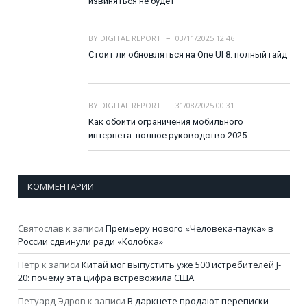
извиняться не будет
BY
DIGITAL REPORT
03/11/2025 12:46
Стоит ли обновляться на One UI 8: полный гайд
BY
DIGITAL REPORT
31/08/2025 00:31
Как обойти ограничения мобильного
интернета: полное руководство 2025
КОММЕНТАРИИ
Святослав
к записи
Премьеру нового «Человека-паука» в
России сдвинули ради «Колобка»
Петр
к записи
Китай мог выпустить уже 500 истребителей J-
20: почему эта цифра встревожила США
Петуард Эдров
к записи
В даркнете продают переписки