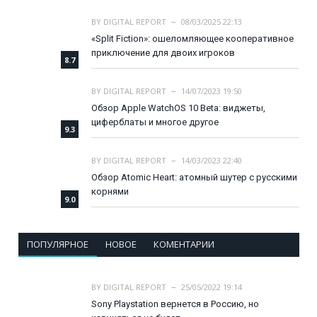
BY
DIGITAL REPORT
08/03/2025 22:13
«Split Fiction»: ошеломляющее кооперативное
приключение для двоих игроков
8.7
BY
DIGITAL REPORT
14/07/2023 19:50
Обзор Apple WatchOS 10 Beta: виджеты,
циферблаты и многое другое
9.3
BY
DIGITAL REPORT
14/03/2023 22:40
Обзор Atomic Heart: атомный шутер с русскими
корнями
9.0
ПОПУЛЯРНОЕ
НОВОЕ
КОМЕНТАРИИ
BY
DIGITAL REPORT
25/05/2022 19:14
Sony Playstation вернется в Россию, но