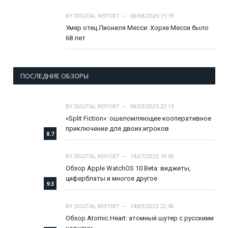
BY
DIGITAL REPORT
08/08/2026 15:19
Умер отец Лионеля Месси: Хорхе Месси было
68 лет
ПОСЛЕДНИЕ ОБЗОРЫ
BY
DIGITAL REPORT
08/03/2025 22:13
«Split Fiction»: ошеломляющее кооперативное
приключение для двоих игроков
8.7
BY
DIGITAL REPORT
14/07/2023 19:50
Обзор Apple WatchOS 10 Beta: виджеты,
циферблаты и многое другое
9.3
BY
DIGITAL REPORT
14/03/2023 22:40
Обзор Atomic Heart: атомный шутер с русскими