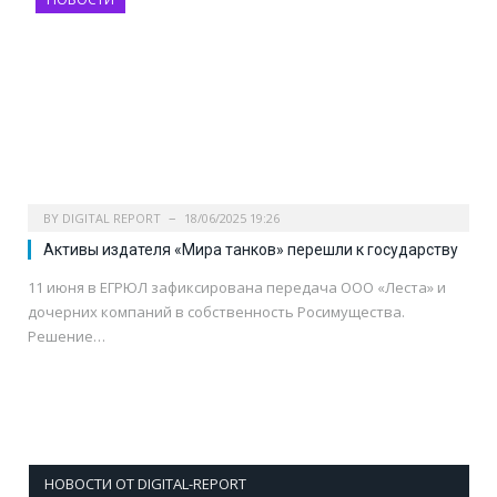
BY
DIGITAL REPORT
18/06/2025 19:26
Активы издателя «Мира танков» перешли к государству
11 июня в ЕГРЮЛ зафиксирована передача ООО «Леста» и
дочерних компаний в собственность Росимущества.
Решение…
НОВОСТИ ОТ DIGITAL-REPORT