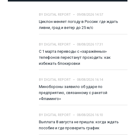
BY
DIGITAL REPORT
09/08/2026 14:57
Циклон меняет погоду в России: где ждать
ливни, град и ветер до 25 м/с
BY
DIGITAL REPORT
08/08/2026 17:31
С 1 марта переводы с «заражённых»
телефонов перестанут проходить: как
избежать блокировки
BY
DIGITAL REPORT
08/08/2026 16:14
Минобороны заявило об ударе по
предприятию, связанному с ракетой
«Фламинго»
BY
DIGITAL REPORT
08/08/2026 16:10
Выплата 8 августа не пришла: когда ждать
пособие и где проверить график