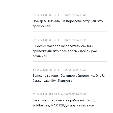
BY
DIGITAL REPORT
06/08/2026 17:46
Пожар в ЦНИИмаш в Королёве потушен: что
произошло
BY
DIGITAL REPORT
06/08/2026 17:36
В России массово не работали сайты и
приложения: что сломалось и всё ли уже
починили
BY
DIGITAL REPORT
06/08/2026 14:29
Samsung готовит большое обновление: One UI
9 ждут уже 10–15 августа
BY
DIGITAL REPORT
06/08/2026 13:48
Рунет массово «лёг»: не работают Ozon,
Wildberries, MAX, РЖД и другие сервисы