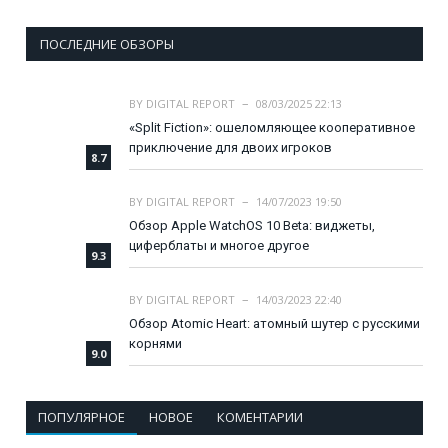
ПОСЛЕДНИЕ ОБЗОРЫ
BY
DIGITAL REPORT
08/03/2025 22:13
«Split Fiction»: ошеломляющее кооперативное
приключение для двоих игроков
8.7
BY
DIGITAL REPORT
14/07/2023 19:50
Обзор Apple WatchOS 10 Beta: виджеты,
циферблаты и многое другое
9.3
BY
DIGITAL REPORT
14/03/2023 22:40
Обзор Atomic Heart: атомный шутер с русскими
корнями
9.0
ПОПУЛЯРНОЕ
НОВОЕ
КОМЕНТАРИИ