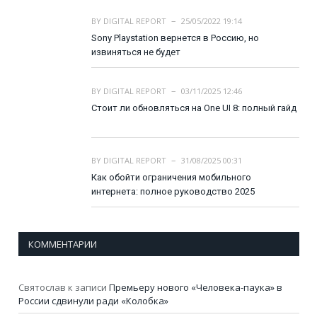
BY
DIGITAL REPORT
25/05/2022 19:14
Sony Playstation вернется в Россию, но
извиняться не будет
BY
DIGITAL REPORT
03/11/2025 12:46
Стоит ли обновляться на One UI 8: полный гайд
BY
DIGITAL REPORT
31/08/2025 00:31
Как обойти ограничения мобильного
интернета: полное руководство 2025
КОММЕНТАРИИ
Святослав
к записи
Премьеру нового «Человека-паука» в
России сдвинули ради «Колобка»