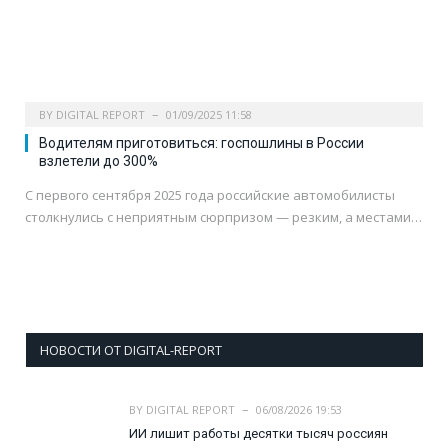
BY
DIGITAL REPORT
01/09/2025 11:58
Водителям приготовиться: госпошлины в России
взлетели до 300%
С первого сентября 2025 года российские автомобилисты
столкнулись с неприятным сюрпризом — резким, а местами…
НОВОСТИ ОТ DIGITAL-REPORT
BY
DIGITAL REPORT
06/08/2026 19:53
ИИ лишит работы десятки тысяч россиян