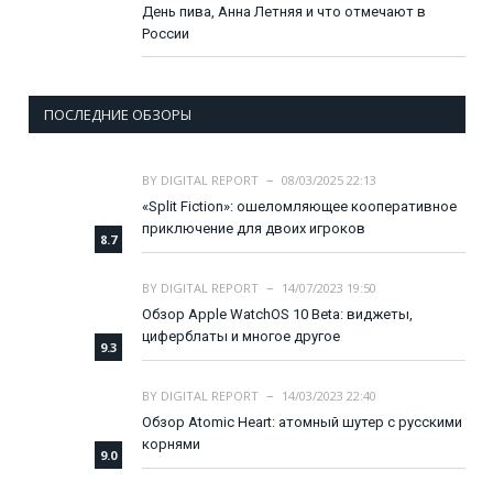
День пива, Анна Летняя и что отмечают в
России
ПОСЛЕДНИЕ ОБЗОРЫ
BY
DIGITAL REPORT
08/03/2025 22:13
«Split Fiction»: ошеломляющее кооперативное
приключение для двоих игроков
8.7
BY
DIGITAL REPORT
14/07/2023 19:50
Обзор Apple WatchOS 10 Beta: виджеты,
циферблаты и многое другое
9.3
BY
DIGITAL REPORT
14/03/2023 22:40
Обзор Atomic Heart: атомный шутер с русскими
корнями
9.0