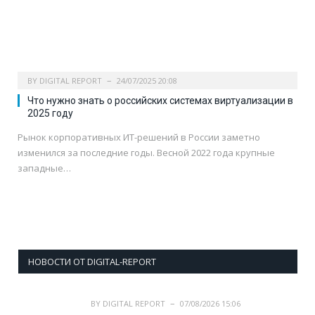
BY
DIGITAL REPORT
24/07/2025 20:08
Что нужно знать о российских системах виртуализации в
2025 году
Рынок корпоративных ИТ-решений в России заметно
изменился за последние годы. Весной 2022 года крупные
западные…
НОВОСТИ ОТ DIGITAL-REPORT
BY
DIGITAL REPORT
07/08/2026 15:06