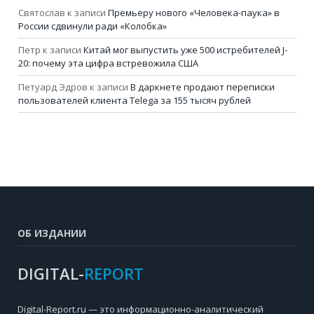
Святослав
к записи
Премьеру нового «Человека-паука» в
России сдвинули ради «Колобка»
Петр
к записи
Китай мог выпустить уже 500 истребителей J-
20: почему эта цифра встревожила США
Петуард Эдров
к записи
В даркнете продают переписки
пользователей клиента Telega за 155 тысяч рублей
ОБ ИЗДАНИИ
DIGITAL-
REPORT
Digital-Report.ru — это информационно-аналитический