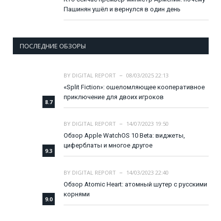
Пашинян ушёл и вернулся в один день
ПОСЛЕДНИЕ ОБЗОРЫ
BY
DIGITAL REPORT
08/03/2025 22:13
«Split Fiction»: ошеломляющее кооперативное
приключение для двоих игроков
8.7
BY
DIGITAL REPORT
14/07/2023 19:50
Обзор Apple WatchOS 10 Beta: виджеты,
циферблаты и многое другое
9.3
BY
DIGITAL REPORT
14/03/2023 22:40
Обзор Atomic Heart: атомный шутер с русскими
корнями
9.0