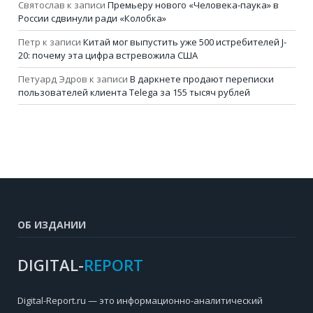
Святослав
к записи
Премьеру нового «Человека-паука» в
России сдвинули ради «Колобка»
Петр
к записи
Китай мог выпустить уже 500 истребителей J-
20: почему эта цифра встревожила США
Петуард Эдров
к записи
В даркнете продают переписки
пользователей клиента Telega за 155 тысяч рублей
ОБ ИЗДАНИИ
DIGITAL-
REPORT
Digital-Report.ru — это информационно-аналитический