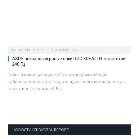
BY
DIGITAL REPORT
06/01/2026 12:37
ASUS показала игровые очки ROG XREAL R1 с частотой
240 Гц
Тайный анонс накануне CES подтвердил амбиции
тайваньского гиганта создать идеального компаньона для
портативных консолей. В…
НОВОСТИ ОТ DIGITAL-REPORT