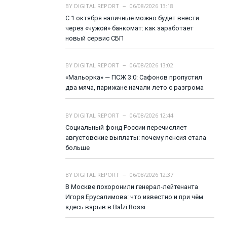
BY
DIGITAL REPORT
06/08/2026 13:18
С 1 октября наличные можно будет внести
через «чужой» банкомат: как заработает
новый сервис СБП
BY
DIGITAL REPORT
06/08/2026 13:02
«Мальорка» — ПСЖ 3:0: Сафонов пропустил
два мяча, парижане начали лето с разгрома
BY
DIGITAL REPORT
06/08/2026 12:44
Социальный фонд России перечисляет
августовские выплаты: почему пенсия стала
больше
BY
DIGITAL REPORT
06/08/2026 12:37
В Москве похоронили генерал-лейтенанта
Игоря Ерусалимова: что известно и при чём
здесь взрыв в Balzi Rossi