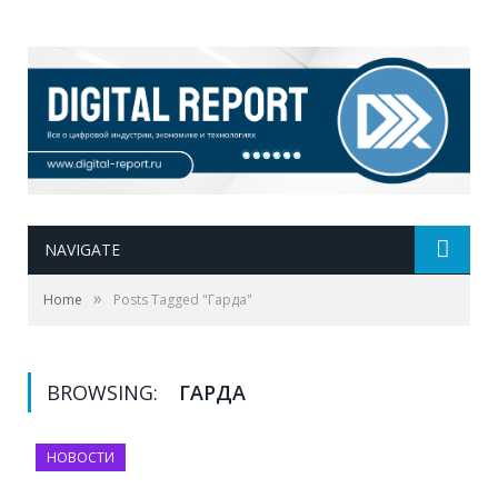
NAVIGATE
»
Home
Posts Tagged "Гарда"
BROWSING:
ГАРДА
НОВОСТИ