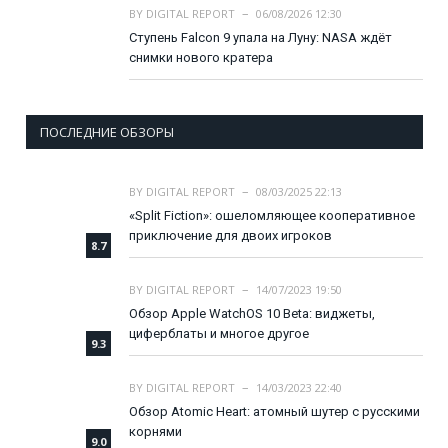
BY
DIGITAL REPORT
06/08/2026 12:30
Ступень Falcon 9 упала на Луну: NASA ждёт
снимки нового кратера
ПОСЛЕДНИЕ ОБЗОРЫ
BY
DIGITAL REPORT
08/03/2025 22:13
«Split Fiction»: ошеломляющее кооперативное
приключение для двоих игроков
8.7
BY
DIGITAL REPORT
14/07/2023 19:50
Обзор Apple WatchOS 10 Beta: виджеты,
циферблаты и многое другое
9.3
BY
DIGITAL REPORT
14/03/2023 22:40
Обзор Atomic Heart: атомный шутер с русскими
корнями
9.0