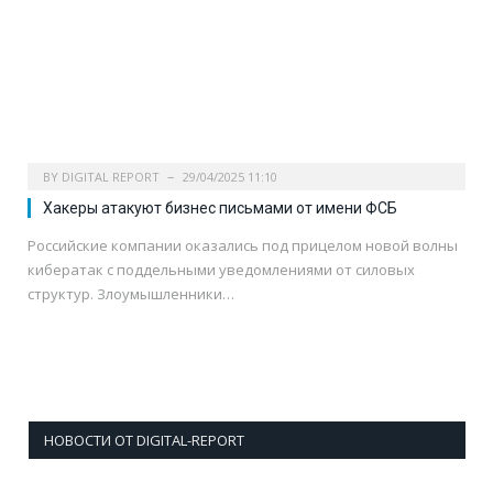
BY
DIGITAL REPORT
29/04/2025 11:10
Хакеры атакуют бизнес письмами от имени ФСБ
Российские компании оказались под прицелом новой волны
кибератак с поддельными уведомлениями от силовых
структур. Злоумышленники…
НОВОСТИ ОТ DIGITAL-REPORT