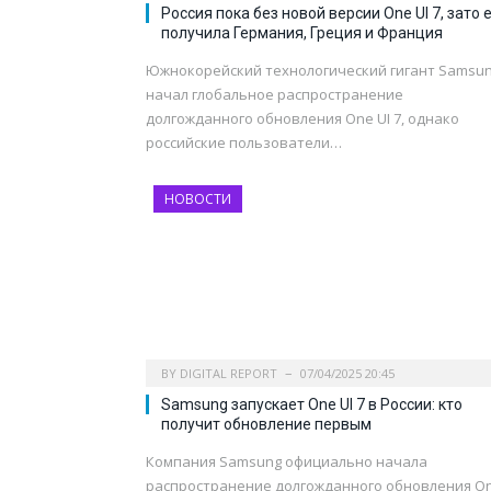
Россия пока без новой версии One UI 7, зато 
получила Германия, Греция и Франция
Южнокорейский технологический гигант Samsu
начал глобальное распространение
долгожданного обновления One UI 7, однако
российские пользователи…
НОВОСТИ
BY
DIGITAL REPORT
07/04/2025 20:45
Samsung запускает One UI 7 в России: кто
получит обновление первым
Компания Samsung официально начала
распространение долгожданного обновления O