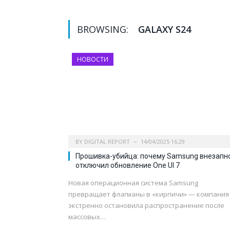
BROWSING:
GALAXY S24
НОВОСТИ
BY
DIGITAL REPORT
14/04/2025 16:29
Прошивка-убийца: почему Samsung внезапн
отключил обновление One UI 7
Новая операционная система Samsung
превращает флагманы в «кирпичи» — компания
экстренно остановила распространение после
массовых…