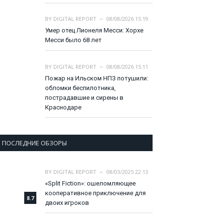
BY
DIGITAL REPORT
08/08/2026 15:19
Умер отец Лионеля Месси: Хорхе
Месси было 68 лет
BY
DIGITAL REPORT
08/08/2026 15:11
Пожар на Ильском НПЗ потушили:
обломки беспилотника,
пострадавшие и сирены в
Краснодаре
ПОСЛЕДНИЕ ОБЗОРЫ
BY
DIGITAL REPORT
08/03/2025 22:13
«Split Fiction»: ошеломляющее
кооперативное приключение для
8.7
двоих игроков