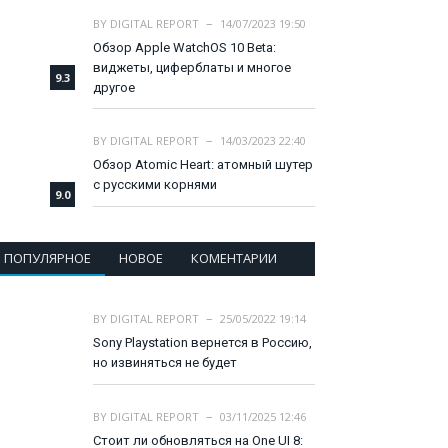
BY
DIGITAL REPORT
14/07/2023 19:50
Обзор Apple WatchOS 10 Beta:
виджеты, циферблаты и многое
9.3
другое
BY
DIGITAL REPORT
14/03/2023 22:40
Обзор Atomic Heart: атомный шутер
с русскими корнями
9.0
ПОПУЛЯРНОЕ
НОВОЕ
КОМЕНТАРИИ
BY
DIGITAL REPORT
25/05/2022 19:14
Sony Playstation вернется в Россию,
но извиняться не будет
BY
DIGITAL REPORT
03/11/2025 12:46
Стоит ли обновляться на One UI 8: