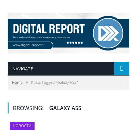
NAVIGATE
»
Home
Posts Tagged "Galaxy A55"
BROWSING:
GALAXY A55
НОВОСТИ