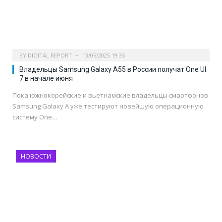
BY
DIGITAL REPORT
13/05/2025 19:35
Владельцы Samsung Galaxy A55 в России получат One UI
7 в начале июня
Пока южнокорейские и вьетнамские владельцы смартфонов
Samsung Galaxy A уже тестируют новейшую операционную
систему One…
НОВОСТИ