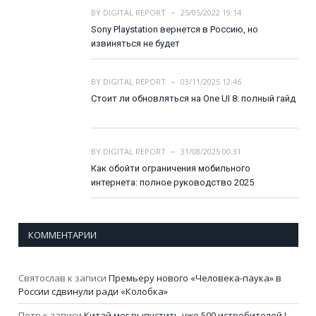
BY
DIGITAL REPORT
25/05/2022 19:14
Sony Playstation вернется в Россию, но
извиняться не будет
BY
DIGITAL REPORT
03/11/2025 12:46
Стоит ли обновляться на One UI 8: полный гайд
BY
DIGITAL REPORT
31/08/2025 00:31
Как обойти ограничения мобильного
интернета: полное руководство 2025
КОММЕНТАРИИ
Святослав
к записи
Премьеру нового «Человека-паука» в
России сдвинули ради «Колобка»
Петр
к записи
Китай мог выпустить уже 500 истребителей J-