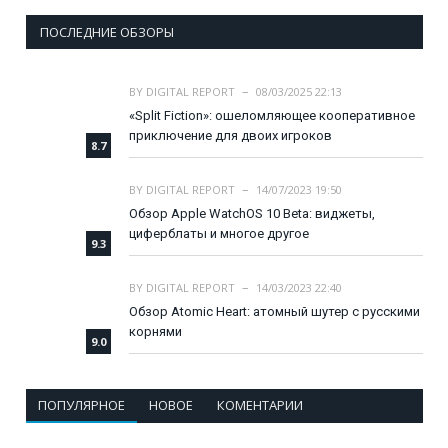
ПОСЛЕДНИЕ ОБЗОРЫ
BY
DIGITAL REPORT
08/03/2025 22:13
«Split Fiction»: ошеломляющее кооперативное
приключение для двоих игроков
8.7
BY
DIGITAL REPORT
14/07/2023 19:50
Обзор Apple WatchOS 10 Beta: виджеты,
циферблаты и многое другое
9.3
BY
DIGITAL REPORT
14/03/2023 22:40
Обзор Atomic Heart: атомный шутер с русскими
корнями
9.0
ПОПУЛЯРНОЕ
НОВОЕ
КОМЕНТАРИИ