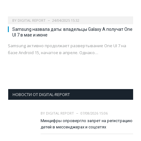
BY
DIGITAL REPORT
24/04/2025 15:32
Samsung назвала даты: владельцы Galaxy A получат One
UI 7 в мае и июне
Samsung активно продолжает развертывание One UI 7 на
базе Android 15, начатое в апреле. Однако…
НОВОСТИ ОТ DIGITAL-REPORT
BY
DIGITAL REPORT
07/08/2026 15:06
Минцифры опровергло запрет на регистрацию
детей в мессенджерах и соцсетях