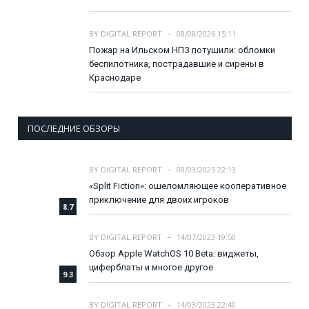
BY
DIGITAL REPORT
08/08/2026 15:11
Пожар на Ильском НПЗ потушили: обломки
беспилотника, пострадавшие и сирены в
Краснодаре
ПОСЛЕДНИЕ ОБЗОРЫ
BY
DIGITAL REPORT
08/03/2025 22:13
«Split Fiction»: ошеломляющее кооперативное
приключение для двоих игроков
8.7
BY
DIGITAL REPORT
14/07/2023 19:50
Обзор Apple WatchOS 10 Beta: виджеты,
циферблаты и многое другое
9.3
BY
DIGITAL REPORT
14/03/2023 22:40