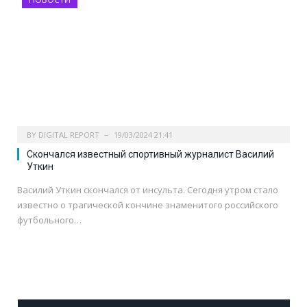
BY
DIGITAL REPORT
19/03/2024 21:41
Скончался известный спортивный журналист Василий
Уткин
Василий Уткин скончался от инсульта. Сегодня утром стало
известно о трагической кончине знаменитого российского
футбольного…