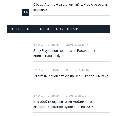
Обзор Atomic Heart: атомный шутер с русскими
корнями
9.0
ПОПУЛЯРНОЕ
НОВОЕ
КОМЕНТАРИИ
BY
DIGITAL REPORT
25/05/2022 19:14
Sony Playstation вернется в Россию, но
извиняться не будет
BY
DIGITAL REPORT
03/11/2025 12:46
Стоит ли обновляться на One UI 8: полный гайд
BY
DIGITAL REPORT
31/08/2025 00:31
Как обойти ограничения мобильного
интернета: полное руководство 2025