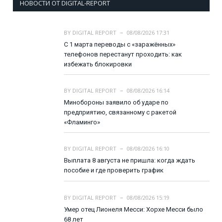
НОВОСТИ ОТ DIGITAL-REPORT
BY
DIGITAL REPORT
08/08/2026 17:31
С 1 марта переводы с «заражённых»
телефонов перестанут проходить: как
избежать блокировки
BY
DIGITAL REPORT
08/08/2026 16:14
Минобороны заявило об ударе по
предприятию, связанному с ракетой
«Фламинго»
BY
DIGITAL REPORT
08/08/2026 16:10
Выплата 8 августа не пришла: когда ждать
пособие и где проверить график
BY
DIGITAL REPORT
08/08/2026 15:19
Умер отец Лионеля Месси: Хорхе Месси было
68 лет