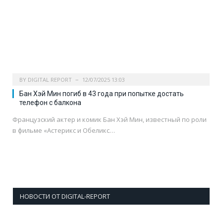
BY
DIGITAL REPORT
12/07/2025 13:03
Бан Хэй Мин погиб в 43 года при попытке достать
телефон с балкона
Французский актер и комик Бан Хэй Мин, известный по роли
в фильме «Астерикс и Обеликс…
НОВОСТИ ОТ DIGITAL-REPORT