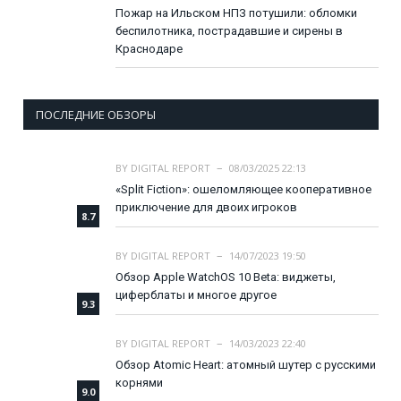
Пожар на Ильском НПЗ потушили: обломки
беспилотника, пострадавшие и сирены в
Краснодаре
ПОСЛЕДНИЕ ОБЗОРЫ
BY
DIGITAL REPORT
08/03/2025 22:13
«Split Fiction»: ошеломляющее кооперативное
приключение для двоих игроков
8.7
BY
DIGITAL REPORT
14/07/2023 19:50
Обзор Apple WatchOS 10 Beta: виджеты,
циферблаты и многое другое
9.3
BY
DIGITAL REPORT
14/03/2023 22:40
Обзор Atomic Heart: атомный шутер с русскими
корнями
9.0