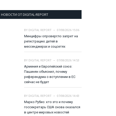
НОВОСТИ ОТ DIGITAL-REPORT
BY
DIGITAL REPORT
07/08/2026 15:06
Минцифры опровергло запрет на
регистрацию детей в
мессенджерах и соцсетях
BY
DIGITAL REPORT
07/08/2026 14:53
Армения и Европейский союз:
Пашинян объяснил, почему
референдума о вступлении в ЕС
сейчас не будет
BY
DIGITAL REPORT
07/08/2026 14:43
Марко Рубио: кто это и почему
госсекретарь США снова оказался
в центре мировых новостей