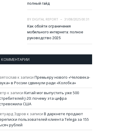
полный гайд
BY
DIGITAL REPORT
31/08/2025 00:31
Как обойти ограничения
мобильного интернета: полное
руководство 2025
КОММЕНТАРИИ
вятослав
к записи
Премьеру нового «Человека-
аука» в России сдвинули ради «Колобка»
етр
к записи
Китай мог выпустить уже 500
стребителей J-20: почему эта цифра
стревожила США
етуард Эдров
к записи
В даркнете продают
ереписки пользователей клиента Telega за 155
ысяч рублей