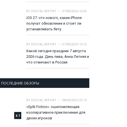
BY
DIGITAL REPORT
07/08/2026 14:20
iOS 27: что нового, какие iPhone
получат обновление и стоит ли
устанавливать бету
BY
DIGITAL REPORT
07/08/2026 14:13
Какой сегодня праздник 7 августа
2026 года: День пива, Анна Летняя и
что отмечают в России
ПОСЛЕДНИЕ ОБЗОРЫ
BY
DIGITAL REPORT
08/03/2025 22:13
«Split Fiction»: ошеломляющее
кооперативное приключение для
8.7
двоих игроков