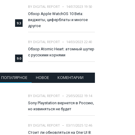
BY
DIGITAL REPORT
14/07/2023 19:50
Обзор Apple WatchOS 10 Beta:
виджеты, циферблаты и многое
9.3
другое
BY
DIGITAL REPORT
14/03/2023 22:40
Обзор Atomic Heart: атомный шутер
с русскими корнями
9.0
ПОПУЛЯРНОЕ
НОВОЕ
КОМЕНТАРИИ
BY
DIGITAL REPORT
25/05/2022 19:14
Sony Playstation вернется в Россию,
но извиняться не будет
BY
DIGITAL REPORT
03/11/2025 12:46
Стоит ли обновляться на One UI 8: