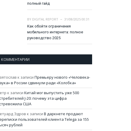
полный гайд
BY
DIGITAL REPORT
31/08/2025 00:31
Как обойти ограничения
мобильного интернета: полное
руководство 2025
КОММЕНТАРИИ
вятослав
к записи
Премьеру нового «Человека-
аука» в России сдвинули ради «Колобка»
етр
к записи
Китай мог выпустить уже 500
стребителей J-20: почему эта цифра
стревожила США
етуард Эдров
к записи
В даркнете продают
ереписки пользователей клиента Telega за 155
ысяч рублей