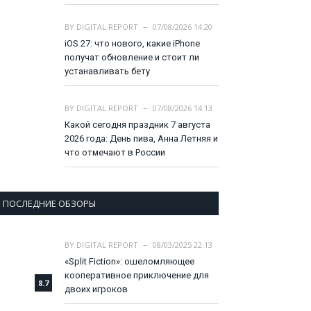
BY
DIGITAL REPORT
07/08/2026 14:20
iOS 27: что нового, какие iPhone
получат обновление и стоит ли
устанавливать бету
BY
DIGITAL REPORT
07/08/2026 14:13
Какой сегодня праздник 7 августа
2026 года: День пива, Анна Летняя и
что отмечают в России
ПОСЛЕДНИЕ ОБЗОРЫ
BY
DIGITAL REPORT
08/03/2025 22:13
«Split Fiction»: ошеломляющее
кооперативное приключение для
8.7
двоих игроков