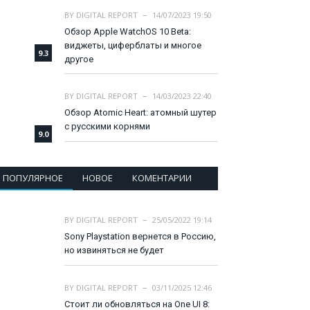
BY
DIGITAL REPORT
14/07/2023 19:50
Обзор Apple WatchOS 10 Beta:
виджеты, циферблаты и многое
9.3
другое
BY
DIGITAL REPORT
14/03/2023 22:40
Обзор Atomic Heart: атомный шутер
с русскими корнями
9.0
ПОПУЛЯРНОЕ
НОВОЕ
КОМЕНТАРИИ
BY
DIGITAL REPORT
25/05/2022 19:14
Sony Playstation вернется в Россию,
но извиняться не будет
BY
DIGITAL REPORT
03/11/2025 12:46
Стоит ли обновляться на One UI 8: