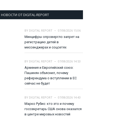
НОВОСТИ ОТ DIGITAL-REPORT
BY
DIGITAL REPORT
07/08/2026 15:06
Минцифры опровергло запрет на
регистрацию детей в
мессенджерах и соцсетях
BY
DIGITAL REPORT
07/08/2026 14:53
Армения и Европейский союз:
Пашинян объяснил, почему
референдума о вступлении в ЕС
сейчас не будет
BY
DIGITAL REPORT
07/08/2026 14:43
Марко Рубио: кто это и почему
госсекретарь США снова оказался
в центре мировых новостей