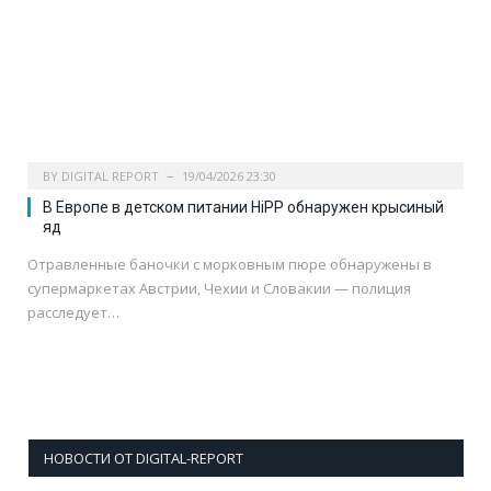
BY
DIGITAL REPORT
19/04/2026 23:30
В Европе в детском питании HiPP обнаружен крысиный
яд
Отравленные баночки с морковным пюре обнаружены в
супермаркетах Австрии, Чехии и Словакии — полиция
расследует…
НОВОСТИ ОТ DIGITAL-REPORT