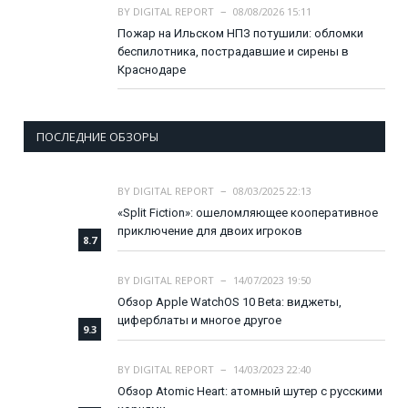
BY
DIGITAL REPORT
08/08/2026 15:11
Пожар на Ильском НПЗ потушили: обломки
беспилотника, пострадавшие и сирены в
Краснодаре
ПОСЛЕДНИЕ ОБЗОРЫ
BY
DIGITAL REPORT
08/03/2025 22:13
«Split Fiction»: ошеломляющее кооперативное
приключение для двоих игроков
8.7
BY
DIGITAL REPORT
14/07/2023 19:50
Обзор Apple WatchOS 10 Beta: виджеты,
циферблаты и многое другое
9.3
BY
DIGITAL REPORT
14/03/2023 22:40
Обзор Atomic Heart: атомный шутер с русскими