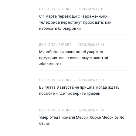
BY
DIGITAL REPORT
08/08/2026 17:31
С 1 марта переводы с «заражённых»
телефонов перестанут проходить: как
избежать блокировки
BY
DIGITAL REPORT
08/08/2026 16:14
Минобороны заявило об ударе по
предприятию, связанному с ракетой
«Фламинго»
BY
DIGITAL REPORT
08/08/2026 16:10
Выплата 8 августа не пришла: когда ждать
пособие и где проверить график
BY
DIGITAL REPORT
08/08/2026 15:19
Умер отец Лионеля Месси: Хорхе Месси было
68 лет