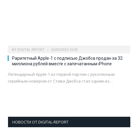
BY
DIGITAL REPORT
22/03/2025 16:29
Раритетный Apple-1 с подписью Джобса продан за 32
миллиона рублей вместе с запечатанным iPhone
Легендарный Apple-1 из первой партии с рукописным
серийным номером от Стива Джобса стал одним из…
НОВОСТИ ОТ DIGITAL-REPORT