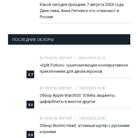
Какой сегодня праздник 7 августа 2026 года:
День пива, Анна Летняя и что отмечают в
России
ПОСЛЕДНИЕ ОБЗОРЫ
BY
DIGITAL REPORT
08/03/2025 22:13
«Split Fiction»: ошеломляющее кооперативное
приключение для двоих игроков
8.7
BY
DIGITAL REPORT
14/07/2023 19:50
Обзор Apple WatchOS 10 Beta: виджеты,
циферблаты и многое другое
9.3
BY
DIGITAL REPORT
14/03/2023 22:40
Обзор Atomic Heart: атомный шутер с русскими
корнями
9.0