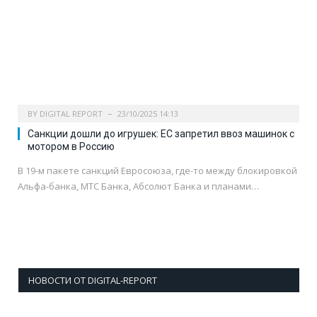
BY
DIGITAL REPORT
23/10/2025 14:13
Санкции дошли до игрушек: ЕС запретил ввоз машинок с
мотором в Россию
В 19-м пакете санкций Евросоюза, где-то между блокировкой
Альфа-банка, МТС Банка, Абсолют Банка и планами…
НОВОСТИ ОТ DIGITAL-REPORT