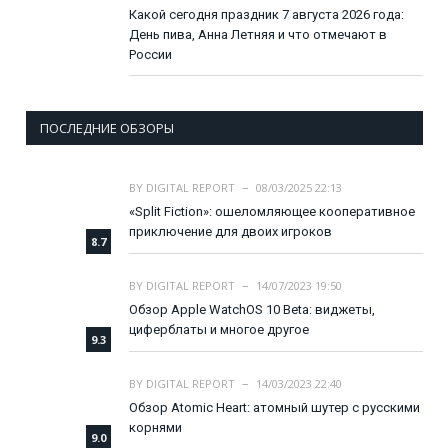
Какой сегодня праздник 7 августа 2026 года:
День пива, Анна Летняя и что отмечают в
России
ПОСЛЕДНИЕ ОБЗОРЫ
BY
DIGITAL REPORT
08/03/2025 22:13
«Split Fiction»: ошеломляющее кооперативное
приключение для двоих игроков
8.7
BY
DIGITAL REPORT
14/07/2023 19:50
Обзор Apple WatchOS 10 Beta: виджеты,
циферблаты и многое другое
9.3
BY
DIGITAL REPORT
14/03/2023 22:40
Обзор Atomic Heart: атомный шутер с русскими
корнями
9.0