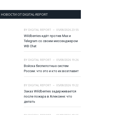
НОВОСТИ ОТ DIGITAL-REPORT
BY
DIGITAL REPORT
05/08/2026 23:55
Wildberries идёт против Max и
Telegram со своим мессенджером
WB Chat
BY
DIGITAL REPORT
05/08/2026 19:26
Войска беспилотных систем
России: что это и кто их возглавит
BY
DIGITAL REPORT
05/08/2026 19:22
Заказ Wildberries задерживается
после пожара в Алексине: что
делать