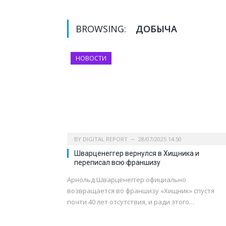
BROWSING:
ДОБЫЧА
НОВОСТИ
BY
DIGITAL REPORT
28/07/2025 14:50
Шварценеггер вернулся в Хищника и
переписал всю франшизу
Арнольд Шварценеггер официально
возвращается во франшизу «Хищник» спустя
почти 40 лет отсутствия, и ради этого…