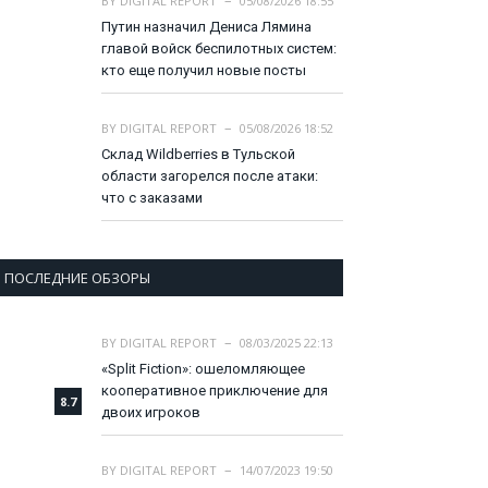
BY
DIGITAL REPORT
05/08/2026 18:55
Путин назначил Дениса Лямина
главой войск беспилотных систем:
кто еще получил новые посты
BY
DIGITAL REPORT
05/08/2026 18:52
Склад Wildberries в Тульской
области загорелся после атаки:
что с заказами
ПОСЛЕДНИЕ ОБЗОРЫ
BY
DIGITAL REPORT
08/03/2025 22:13
«Split Fiction»: ошеломляющее
кооперативное приключение для
8.7
двоих игроков
BY
DIGITAL REPORT
14/07/2023 19:50