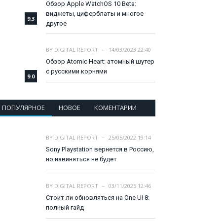
Обзор Apple WatchOS 10 Beta:
виджеты, циферблаты и многое
9.3
другое
BY
DIGITAL REPORT
14/03/2023 22:40
Обзор Atomic Heart: атомный шутер
с русскими корнями
9.0
ПОПУЛЯРНОЕ
НОВОЕ
КОМЕНТАРИИ
BY
DIGITAL REPORT
25/05/2022 19:14
Sony Playstation вернется в Россию,
но извиняться не будет
BY
DIGITAL REPORT
03/11/2025 12:46
Стоит ли обновляться на One UI 8:
полный гайд