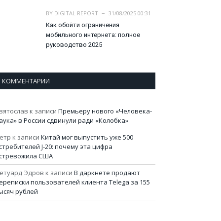
BY
DIGITAL REPORT
31/08/2025 00:31
Как обойти ограничения
мобильного интернета: полное
руководство 2025
КОММЕНТАРИИ
вятослав
к записи
Премьеру нового «Человека-
аука» в России сдвинули ради «Колобка»
етр
к записи
Китай мог выпустить уже 500
стребителей J-20: почему эта цифра
стревожила США
етуард Эдров
к записи
В даркнете продают
ереписки пользователей клиента Telega за 155
ысяч рублей