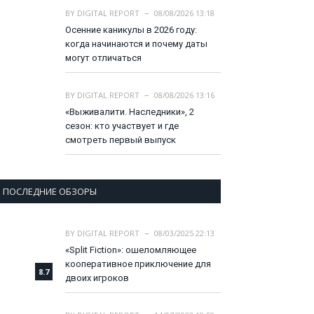
BY
DIGITAL REPORT
08/08/2026 13:18
Осенние каникулы в 2026 году:
когда начинаются и почему даты
могут отличаться
BY
DIGITAL REPORT
08/08/2026 13:16
«Выживалити. Наследники», 2
сезон: кто участвует и где
смотреть первый выпуск
ПОСЛЕДНИЕ ОБЗОРЫ
BY
DIGITAL REPORT
08/03/2025 22:13
«Split Fiction»: ошеломляющее
кооперативное приключение для
8.7
двоих игроков