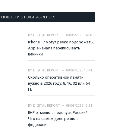
НОВОСТИ ОТ DIGITAL-REPORT
BY
DIGITAL REPORT
08/08/2026 14:00
iPhone 17 могут резко подорожать,
Apple начала переписывать
ценники
BY
DIGITAL REPORT
08/08/2026 13:41
Сколько оперативной памяти
нужно в 2026 году: 8, 16, 32 или 64
ГБ
BY
DIGITAL REPORT
08/08/2026 13:21
IIHF отменила недопуск России?
Что на самом деле решила
федерация