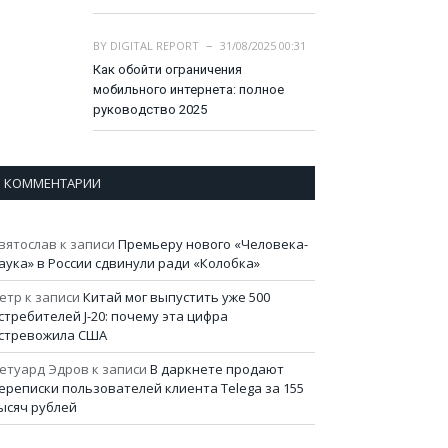
BY
DIGITAL REPORT
31/08/2025 00:31
Как обойти ограничения
мобильного интернета: полное
руководство 2025
КОММЕНТАРИИ
вятослав
к записи
Премьеру нового «Человека-
аука» в России сдвинули ради «Колобка»
етр
к записи
Китай мог выпустить уже 500
стребителей J-20: почему эта цифра
стревожила США
етуард Эдров
к записи
В даркнете продают
ереписки пользователей клиента Telega за 155
ысяч рублей