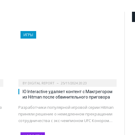
ИГРЫ
BY
DIGITAL REPORT
25/11/2024 20:23
IO Interactive удаляет контент с Макгрегором
из Hitman после обвинительного приговора
з
Разработчики популярной игровой серии Hitman
приняли решение о немедленном прекращении
сотрудничества с экс-чемпионом UFC Конором…