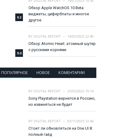
BY
DIGITAL REPORT
14/07/2023 19:50
Обзор Apple WatchOS 10 Beta:
виджеты, циферблаты и многое
9.3
другое
BY
DIGITAL REPORT
14/03/2023 22:40
Обзор Atomic Heart: атомный шутер
с русскими корнями
9.0
ПОПУЛЯРНОЕ
НОВОЕ
КОМЕНТАРИИ
BY
DIGITAL REPORT
25/05/2022 19:14
Sony Playstation вернется в Россию,
но извиняться не будет
BY
DIGITAL REPORT
03/11/2025 12:46
Стоит ли обновляться на One UI 8:
полный гайд