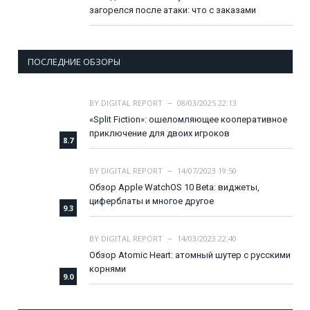
загорелся после атаки: что с заказами
ПОСЛЕДНИЕ ОБЗОРЫ
BY
DIGITAL REPORT
08/03/2025 22:13
«Split Fiction»: ошеломляющее кооперативное
приключение для двоих игроков
8.7
BY
DIGITAL REPORT
14/07/2023 19:50
Обзор Apple WatchOS 10 Beta: виджеты,
циферблаты и многое другое
9.3
BY
DIGITAL REPORT
14/03/2023 22:40
Обзор Atomic Heart: атомный шутер с русскими
корнями
9.0