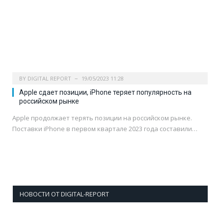
BY
DIGITAL REPORT
19/05/2023 11:28
Apple сдает позиции, iPhone теряет популярность на
российском рынке
Apple продолжает терять позиции на российском рынке.
Поставки iPhone в первом квартале 2023 года составили…
НОВОСТИ ОТ DIGITAL-REPORT