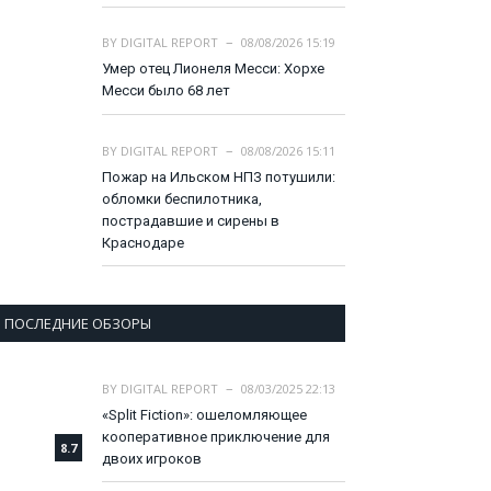
BY
DIGITAL REPORT
08/08/2026 15:19
Умер отец Лионеля Месси: Хорхе
Месси было 68 лет
BY
DIGITAL REPORT
08/08/2026 15:11
Пожар на Ильском НПЗ потушили:
обломки беспилотника,
пострадавшие и сирены в
Краснодаре
ПОСЛЕДНИЕ ОБЗОРЫ
BY
DIGITAL REPORT
08/03/2025 22:13
«Split Fiction»: ошеломляющее
кооперативное приключение для
8.7
двоих игроков