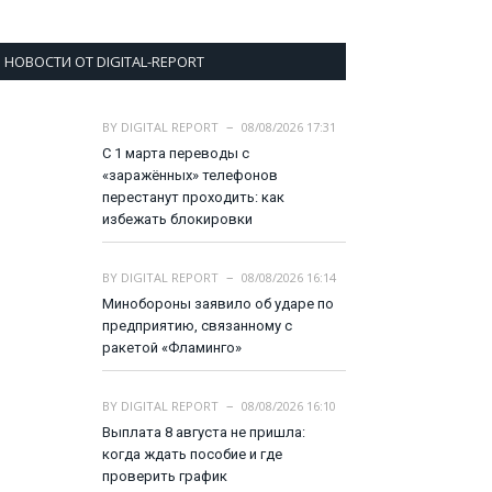
НОВОСТИ ОТ DIGITAL-REPORT
BY
DIGITAL REPORT
08/08/2026 17:31
С 1 марта переводы с
«заражённых» телефонов
перестанут проходить: как
избежать блокировки
BY
DIGITAL REPORT
08/08/2026 16:14
Минобороны заявило об ударе по
предприятию, связанному с
ракетой «Фламинго»
BY
DIGITAL REPORT
08/08/2026 16:10
Выплата 8 августа не пришла:
когда ждать пособие и где
проверить график