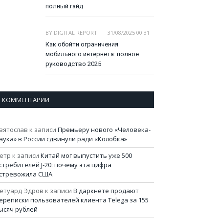
полный гайд
BY
DIGITAL REPORT
31/08/2025 00:31
Как обойти ограничения
мобильного интернета: полное
руководство 2025
КОММЕНТАРИИ
вятослав
к записи
Премьеру нового «Человека-
аука» в России сдвинули ради «Колобка»
етр
к записи
Китай мог выпустить уже 500
стребителей J-20: почему эта цифра
стревожила США
етуард Эдров
к записи
В даркнете продают
ереписки пользователей клиента Telega за 155
ысяч рублей