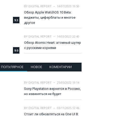
BY
DIGITAL REPORT
14/07/2023 19:50
Обзор Apple WatchOS 10 Beta:
виджеты, циферблаты и многое
9.3
другое
BY
DIGITAL REPORT
14/03/2023 22:40
Обзор Atomic Heart: атомный шутер
с русскими корнями
9.0
ПОПУЛЯРНОЕ
НОВОЕ
КОМЕНТАРИИ
BY
DIGITAL REPORT
25/05/2022 19:14
Sony Playstation вернется в Россию,
но извиняться не будет
BY
DIGITAL REPORT
03/11/2025 12:46
Стоит ли обновляться на One UI 8: