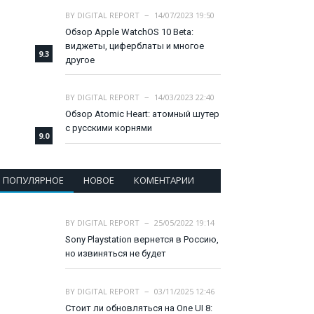
BY
DIGITAL REPORT
14/07/2023 19:50
Обзор Apple WatchOS 10 Beta:
виджеты, циферблаты и многое
9.3
другое
BY
DIGITAL REPORT
14/03/2023 22:40
Обзор Atomic Heart: атомный шутер
с русскими корнями
9.0
ПОПУЛЯРНОЕ
НОВОЕ
КОМЕНТАРИИ
BY
DIGITAL REPORT
25/05/2022 19:14
Sony Playstation вернется в Россию,
но извиняться не будет
BY
DIGITAL REPORT
03/11/2025 12:46
Стоит ли обновляться на One UI 8: