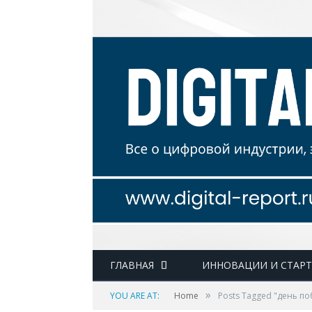
ГЛАВНАЯ
ИННОВАЦИИ И СТАР
»
YOU ARE AT:
Home
Posts Tagged "день п