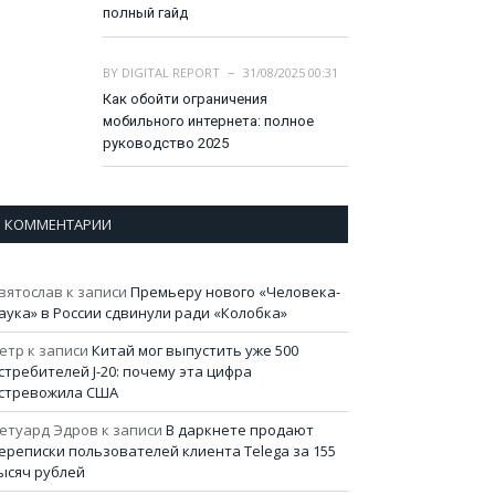
полный гайд
BY
DIGITAL REPORT
31/08/2025 00:31
Как обойти ограничения
мобильного интернета: полное
руководство 2025
КОММЕНТАРИИ
вятослав
к записи
Премьеру нового «Человека-
аука» в России сдвинули ради «Колобка»
етр
к записи
Китай мог выпустить уже 500
стребителей J-20: почему эта цифра
стревожила США
етуард Эдров
к записи
В даркнете продают
ереписки пользователей клиента Telega за 155
ысяч рублей