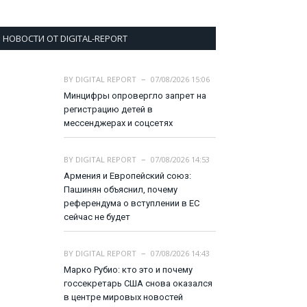
НОВОСТИ ОТ DIGITAL-REPORT
BY
DIGITAL REPORT
07/08/2026 15:06
Минцифры опровергло запрет на
регистрацию детей в
мессенджерах и соцсетях
BY
DIGITAL REPORT
07/08/2026 14:53
Армения и Европейский союз:
Пашинян объяснил, почему
референдума о вступлении в ЕС
сейчас не будет
BY
DIGITAL REPORT
07/08/2026 14:43
Марко Рубио: кто это и почему
госсекретарь США снова оказался
в центре мировых новостей