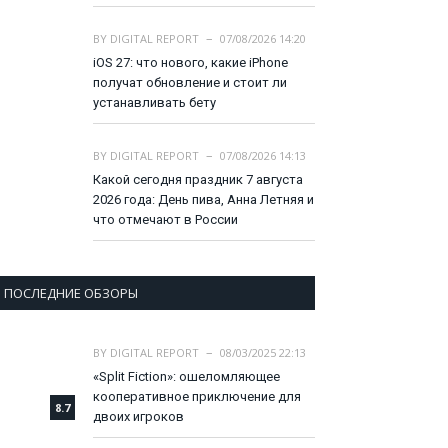
BY
DIGITAL REPORT
07/08/2026 14:20
iOS 27: что нового, какие iPhone
получат обновление и стоит ли
устанавливать бету
BY
DIGITAL REPORT
07/08/2026 14:13
Какой сегодня праздник 7 августа
2026 года: День пива, Анна Летняя и
что отмечают в России
ПОСЛЕДНИЕ ОБЗОРЫ
BY
DIGITAL REPORT
08/03/2025 22:13
«Split Fiction»: ошеломляющее
кооперативное приключение для
8.7
двоих игроков