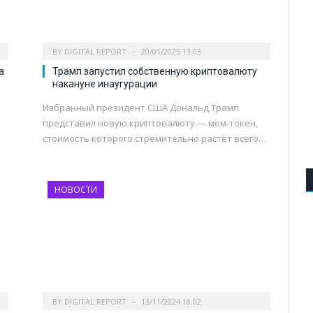
BY
DIGITAL REPORT
20/01/2025 13:03
а
Трамп запустил собственную криптовалюту
накануне инаугурации
Избранный президент США Дональд Трамп
представил новую криптовалюту — мем-токен,
стоимость которого стремительно растёт всего…
НОВОСТИ
BY
DIGITAL REPORT
13/11/2024 18:02