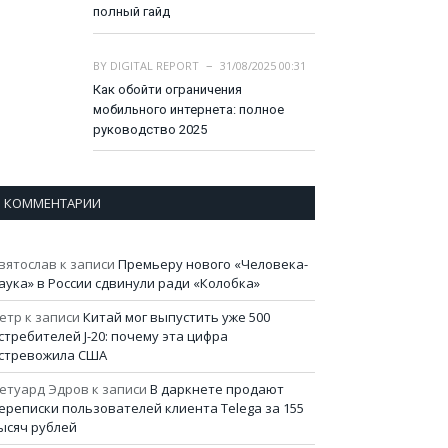
полный гайд
BY
DIGITAL REPORT
31/08/2025 00:31
Как обойти ограничения
мобильного интернета: полное
руководство 2025
КОММЕНТАРИИ
вятослав
к записи
Премьеру нового «Человека-
аука» в России сдвинули ради «Колобка»
етр
к записи
Китай мог выпустить уже 500
стребителей J-20: почему эта цифра
стревожила США
етуард Эдров
к записи
В даркнете продают
ереписки пользователей клиента Telega за 155
ысяч рублей