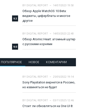
BY
DIGITAL REPORT
14/07/2023 19:50
Обзор Apple WatchOS 10 Beta:
виджеты, циферблаты и многое
9.3
другое
BY
DIGITAL REPORT
14/03/2023 22:40
Обзор Atomic Heart: атомный шутер
с русскими корнями
9.0
ПОПУЛЯРНОЕ
НОВОЕ
КОМЕНТАРИИ
BY
DIGITAL REPORT
25/05/2022 19:14
Sony Playstation вернется в Россию,
но извиняться не будет
BY
DIGITAL REPORT
03/11/2025 12:46
Стоит ли обновляться на One UI 8: