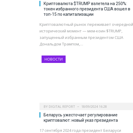
Криптовалюта $TRUMP взлетела на 250%:
токен избранного президента США вошел в
топ-15 по капитализации
Криптовалютный рынок переживает очередно
исторический момент — мем-коин $TRUMP,
запущенный избранным президентом США
Дональдом Трампом,…
НОВОСТИ
BY
DIGITAL REPORT
18/09/2024 16:28
Беларусь ужесточает регулирование
криптовалют: новый указ президента
17 сентября 2024 года президент Беларуси