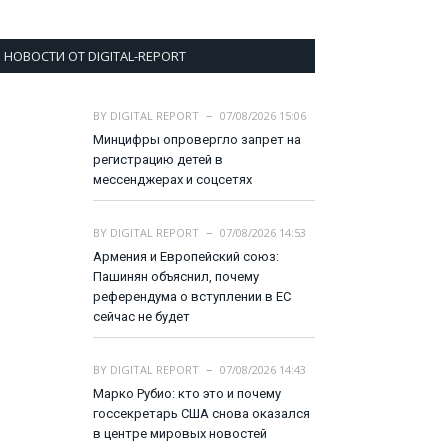
НОВОСТИ ОТ DIGITAL-REPORT
BY
DIGITAL REPORT
07/08/2026 15:06
Минцифры опровергло запрет на
регистрацию детей в
мессенджерах и соцсетях
BY
DIGITAL REPORT
07/08/2026 14:53
Армения и Европейский союз:
Пашинян объяснил, почему
референдума о вступлении в ЕС
сейчас не будет
BY
DIGITAL REPORT
07/08/2026 14:43
Марко Рубио: кто это и почему
госсекретарь США снова оказался
в центре мировых новостей