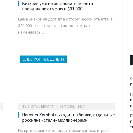
Биткоин уже не остановить: монета
преодолела отметку в $91 000
Цена Биткоина достигла исторической отметки в
й
$91 000. Что стоит за этим ростом, как
изменялась…
ЭЛЕКТРОННЫЕ ДЕНЬГИ
С
п
П
и
в
BY
DIGITAL REPORT
08/07/2024 16:01
Hamster Kombat выходит на биржи, отдельные
П
россияне «стали» миллионерами
п
т
На крипторынке появился неожиданный игрок,