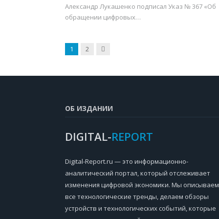
Александр Лукашенко подписал Указ № 367 «Об
обращении цифровых…
Next
1
2
ОБ ИЗДАНИИ
DIGITAL-
REPORT
Digital-Report.ru — это информационно-
аналитический портал, который отслеживает
изменения цифровой экономики. Мы описываем
все технологические тренды, делаем обзоры
устройств и технологических событий, которые