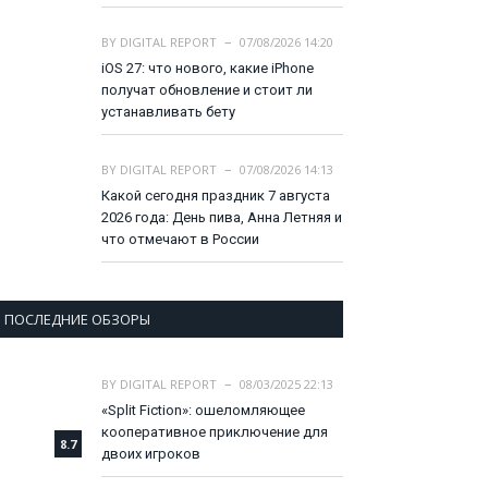
BY
DIGITAL REPORT
07/08/2026 14:20
iOS 27: что нового, какие iPhone
получат обновление и стоит ли
устанавливать бету
BY
DIGITAL REPORT
07/08/2026 14:13
Какой сегодня праздник 7 августа
2026 года: День пива, Анна Летняя и
что отмечают в России
ПОСЛЕДНИЕ ОБЗОРЫ
BY
DIGITAL REPORT
08/03/2025 22:13
«Split Fiction»: ошеломляющее
кооперативное приключение для
8.7
двоих игроков