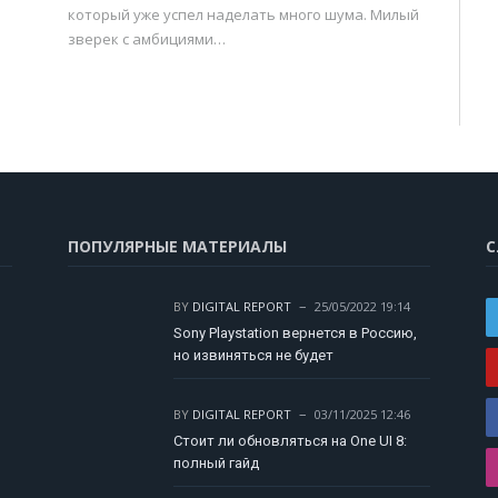
который уже успел наделать много шума. Милый
зверек с амбициями…
ПОПУЛЯРНЫЕ МАТЕРИАЛЫ
С
BY
DIGITAL REPORT
25/05/2022 19:14
Sony Playstation вернется в Россию,
но извиняться не будет
BY
DIGITAL REPORT
03/11/2025 12:46
Стоит ли обновляться на One UI 8:
полный гайд