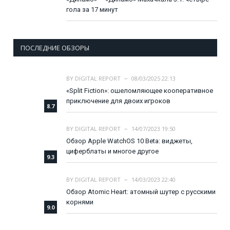
гола за 17 минут
ПОСЛЕДНИЕ ОБЗОРЫ
BY
DIGITAL REPORT
08/03/2025 22:13
«Split Fiction»: ошеломляющее кооперативное
приключение для двоих игроков
8.7
BY
DIGITAL REPORT
14/07/2023 19:50
Обзор Apple WatchOS 10 Beta: виджеты,
циферблаты и многое другое
9.3
BY
DIGITAL REPORT
14/03/2023 22:40
Обзор Atomic Heart: атомный шутер с русскими
корнями
9.0