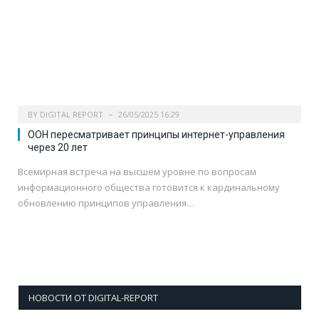
BY
DIGITAL REPORT
26/05/2025 16:29
ООН пересматривает принципы интернет-управления
через 20 лет
Всемирная встреча на высшем уровне по вопросам
информационного общества готовится к кардинальному
обновлению принципов управления…
НОВОСТИ ОТ DIGITAL-REPORT