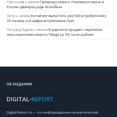
Святослав
к записи
Премьеру нового «Человека-паука» в
России сдвинули ради «Колобка»
Петр
к записи
Китай мог выпустить уже 500 истребителей J-
20: почему эта цифра встревожила США
Петуард Эдров
к записи
В даркнете продают переписки
пользователей клиента Telega за 155 тысяч рублей
ОБ ИЗДАНИИ
DIGITAL-
REPORT
Digital-Report.ru — это информационно-аналитический