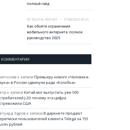
полный гайд
BY
DIGITAL REPORT
31/08/2025 00:31
Как обойти ограничения
мобильного интернета: полное
руководство 2025
КОММЕНТАРИИ
вятослав
к записи
Премьеру нового «Человека-
аука» в России сдвинули ради «Колобка»
етр
к записи
Китай мог выпустить уже 500
стребителей J-20: почему эта цифра
стревожила США
етуард Эдров
к записи
В даркнете продают
ереписки пользователей клиента Telega за 155
ысяч рублей