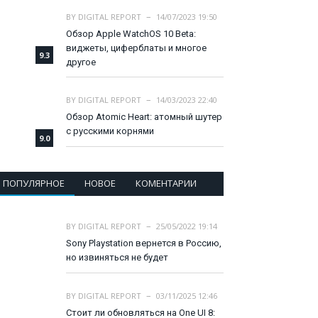
BY
DIGITAL REPORT
14/07/2023 19:50
Обзор Apple WatchOS 10 Beta:
виджеты, циферблаты и многое
9.3
другое
BY
DIGITAL REPORT
14/03/2023 22:40
Обзор Atomic Heart: атомный шутер
с русскими корнями
9.0
ПОПУЛЯРНОЕ
НОВОЕ
КОМЕНТАРИИ
BY
DIGITAL REPORT
25/05/2022 19:14
Sony Playstation вернется в Россию,
но извиняться не будет
BY
DIGITAL REPORT
03/11/2025 12:46
Стоит ли обновляться на One UI 8: