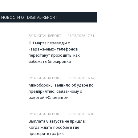
НОВОСТИ ОТ DIGITAL-REPORT
BY
DIGITAL REPORT
08/08/2026 17:31
С 1 марта переводы с
«заражённых» телефонов
перестанут проходить: как
избежать блокировки
BY
DIGITAL REPORT
08/08/2026 16:14
Минобороны заявило об ударе по
предприятию, связанному с
ракетой «Фламинго»
BY
DIGITAL REPORT
08/08/2026 16:10
Выплата 8 августа не пришла:
когда ждать пособие и где
проверить график