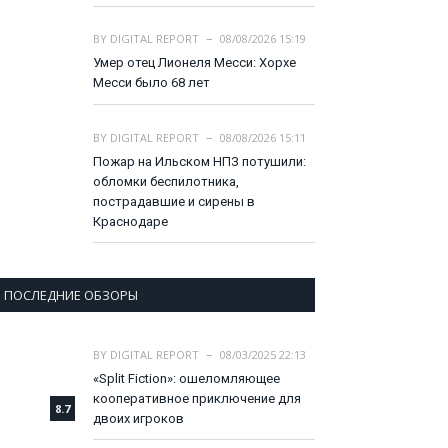
BY
DIGITAL REPORT
08/08/2026 15:19
Умер отец Лионеля Месси: Хорхе
Месси было 68 лет
BY
DIGITAL REPORT
08/08/2026 15:11
Пожар на Ильском НПЗ потушили:
обломки беспилотника,
пострадавшие и сирены в
Краснодаре
ПОСЛЕДНИЕ ОБЗОРЫ
BY
DIGITAL REPORT
08/03/2025 22:13
«Split Fiction»: ошеломляющее
кооперативное приключение для
8.7
двоих игроков