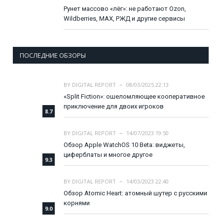
Рунет массово «лёг»: не работают Ozon,
Wildberries, MAX, РЖД и другие сервисы
ПОСЛЕДНИЕ ОБЗОРЫ
BY
DIGITAL REPORT
08/03/2025 22:13
«Split Fiction»: ошеломляющее кооперативное
приключение для двоих игроков
8.7
BY
DIGITAL REPORT
14/07/2023 19:50
Обзор Apple WatchOS 10 Beta: виджеты,
циферблаты и многое другое
9.3
BY
DIGITAL REPORT
14/03/2023 22:40
Обзор Atomic Heart: атомный шутер с русскими
корнями
9.0