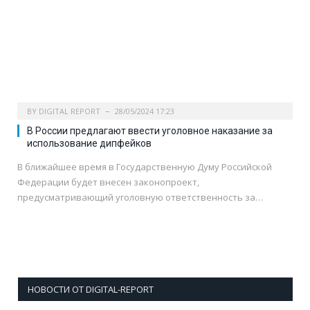
BY
DIGITAL REPORT
28/05/2024 17:23
В России предлагают ввести уголовное наказание за
использование дипфейков
В ближайшее время в Государственную Думу Российской
Федерации будет внесен законопроект,
предусматривающий уголовную ответственность за…
НОВОСТИ ОТ DIGITAL-REPORT