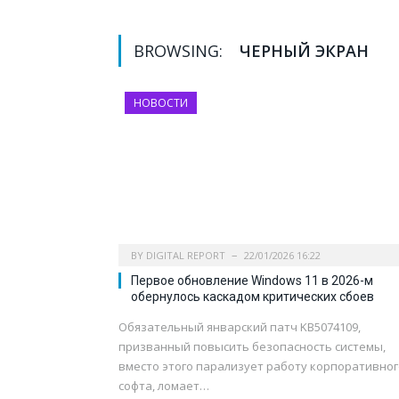
BROWSING:
ЧЕРНЫЙ ЭКРАН
НОВОСТИ
BY
DIGITAL REPORT
22/01/2026 16:22
Первое обновление Windows 11 в 2026-м
обернулось каскадом критических сбоев
Обязательный январский патч KB5074109,
призванный повысить безопасность системы,
вместо этого парализует работу корпоративног
софта, ломает…