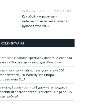
BY
DIGITAL REPORT
31/08/2025 00:31
Как обойти ограничения
мобильного интернета: полное
руководство 2025
КОММЕНТАРИИ
вятослав
к записи
Премьеру нового «Человека-
аука» в России сдвинули ради «Колобка»
етр
к записи
Китай мог выпустить уже 500
стребителей J-20: почему эта цифра
стревожила США
етуард Эдров
к записи
В даркнете продают
ереписки пользователей клиента Telega за 155
ысяч рублей