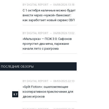
BY
DIGITAL REPORT
06/08/2026 13:18
С 1 октября наличные можно будет
внести через «чужой» банкомат:
как заработает новый сервис СБП
BY
DIGITAL REPORT
06/08/2026 13:02
«Мальорка» — ПСЖ 3:0: Сафонов
пропустил два мяча, парижане
начали лето с разгрома
ПОСЛЕДНИЕ ОБЗОРЫ
BY
DIGITAL REPORT
08/03/2025 22:13
«Split Fiction»: ошеломляющее
кооперативное приключение для
8.7
двоих игроков