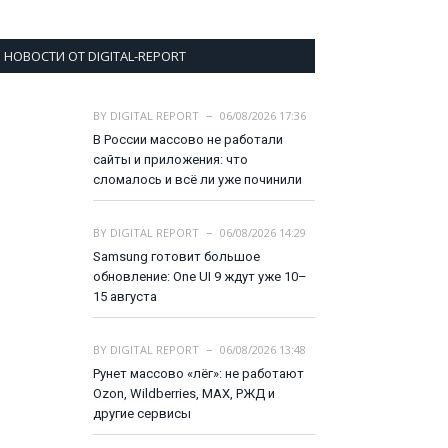
НОВОСТИ ОТ DIGITAL-REPORT
BY
DIGITAL REPORT
06/08/2026 17:36
В России массово не работали
сайты и приложения: что
сломалось и всё ли уже починили
BY
DIGITAL REPORT
06/08/2026 14:29
Samsung готовит большое
обновление: One UI 9 ждут уже 10–
15 августа
BY
DIGITAL REPORT
06/08/2026 13:48
Рунет массово «лёг»: не работают
Ozon, Wildberries, MAX, РЖД и
другие сервисы