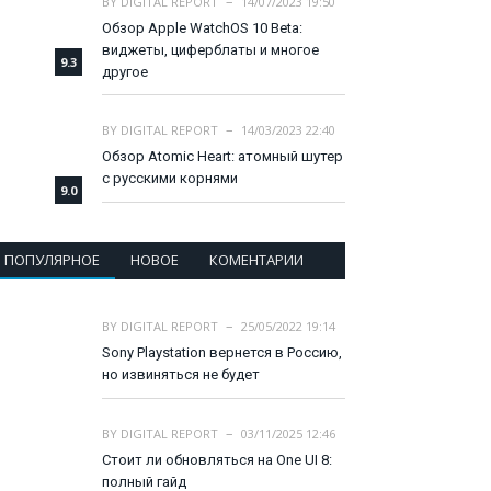
BY
DIGITAL REPORT
14/07/2023 19:50
Обзор Apple WatchOS 10 Beta:
виджеты, циферблаты и многое
9.3
другое
BY
DIGITAL REPORT
14/03/2023 22:40
Обзор Atomic Heart: атомный шутер
с русскими корнями
9.0
ПОПУЛЯРНОЕ
НОВОЕ
КОМЕНТАРИИ
BY
DIGITAL REPORT
25/05/2022 19:14
Sony Playstation вернется в Россию,
но извиняться не будет
BY
DIGITAL REPORT
03/11/2025 12:46
Стоит ли обновляться на One UI 8:
полный гайд