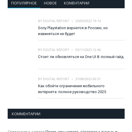
ПОПУЛЯРНОЕ
НОВОЕ
КОМЕНТАРИИ
BY
DIGITAL REPORT
25/05/2022 19:14
Sony Playstation вернется в Россию, но
извиняться не будет
BY
DIGITAL REPORT
03/11/2025 12:46
Стоит ли обновляться на One UI 8: полный гайд
BY
DIGITAL REPORT
31/08/2025 00:31
Как обойти ограничения мобильного
интернета: полное руководство 2025
КОММЕНТАРИИ
Святослав
к записи
Премьеру нового «Человека-паука» в