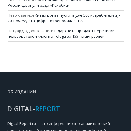
России сдвинули ради «Колобка»
Петр
к записи
Китай мог выпустить уже 500 истребителей J-
20: почему эта цифра встревожила США
Петуард Эдров
к записи
В даркнете продают переписки
пользователей клиента Telega за 155 тысяч рублей
ОБ ИЗДАНИИ
DIGITAL-
REPORT
Digital-Report.ru — это информационно-аналитический
портал, который отслеживает изменения цифровой