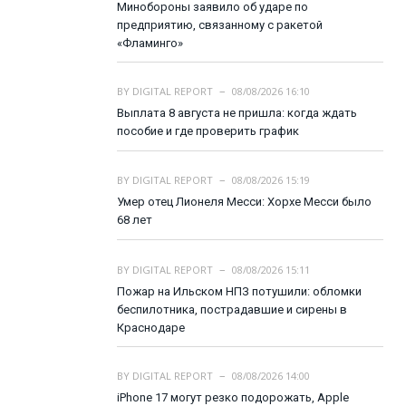
Минобороны заявило об ударе по
предприятию, связанному с ракетой
«Фламинго»
BY
DIGITAL REPORT
08/08/2026 16:10
Выплата 8 августа не пришла: когда ждать
пособие и где проверить график
BY
DIGITAL REPORT
08/08/2026 15:19
Умер отец Лионеля Месси: Хорхе Месси было
68 лет
BY
DIGITAL REPORT
08/08/2026 15:11
Пожар на Ильском НПЗ потушили: обломки
беспилотника, пострадавшие и сирены в
Краснодаре
BY
DIGITAL REPORT
08/08/2026 14:00
iPhone 17 могут резко подорожать, Apple