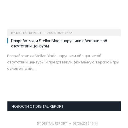
BY
DIGITAL REPORT
26/04/2024 17:32
Разработчики Stellar Blade нарушили обещание об
отсутствии цензуры
Разработчики Stellar Blade нарушили обещание об
отсутствии цензуры и представили финальную версию игры
с элементами…
НОВОСТИ ОТ DIGITAL-REPORT
BY
DIGITAL REPORT
08/08/2026 16:14