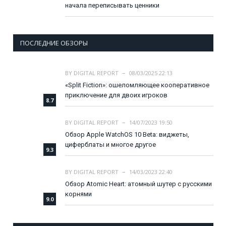
начала переписывать ценники
ПОСЛЕДНИЕ ОБЗОРЫ
BY
DIGITAL REPORT
08/03/2025 22:13
«Split Fiction»: ошеломляющее кооперативное
приключение для двоих игроков
8.7
BY
DIGITAL REPORT
14/07/2023 19:50
Обзор Apple WatchOS 10 Beta: виджеты,
циферблаты и многое другое
9.3
BY
DIGITAL REPORT
14/03/2023 22:40
Обзор Atomic Heart: атомный шутер с русскими
корнями
9.0