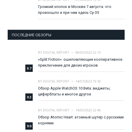
Громкий хлопок в Москве 7 августа: что
произошло и при чем здесь Су-35
ПОСЛЕДНИЕ ОБЗОРЫ
BY
DIGITAL REPORT
08/03/2025 22:13
«Split Fiction»: ошеломляющее кооперативное
приключение для двоих игроков
8.7
BY
DIGITAL REPORT
14/07/2023 19:50
Обзор Apple WatchOS 10 Beta: виджеты,
циферблаты и многое другое
9.3
BY
DIGITAL REPORT
14/03/2023 22:40
Обзор Atomic Heart: атомный шутер с русскими
корнями
9.0