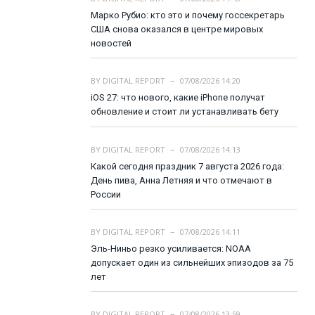
Марко Рубио: кто это и почему госсекретарь
США снова оказался в центре мировых
новостей
BY
DIGITAL REPORT
07/08/2026 14:20
iOS 27: что нового, какие iPhone получат
обновление и стоит ли устанавливать бету
BY
DIGITAL REPORT
07/08/2026 14:13
Какой сегодня праздник 7 августа 2026 года:
День пива, Анна Летняя и что отмечают в
России
BY
DIGITAL REPORT
07/08/2026 14:11
Эль-Ниньо резко усиливается: NOAA
допускает один из сильнейших эпизодов за 75
лет
BY
DIGITAL REPORT
07/08/2026 13:59