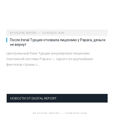
BY
DIGITAL REPORT
31/10/2025 14:00
После Ininal Турция отозвала лицензию у Papara, деньги
не вернут
Центральный банк Турции аннулировал лицензию
платёжной системы Papara — одного из крупнейших
финтехов страны с…
НОВОСТИ ОТ DIGITAL-REPORT
BY
DIGITAL REPORT
07/08/2026 14:43