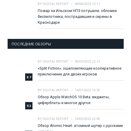
BY
DIGITAL REPORT
08/08/2026 15:11
Пожар на Ильском НПЗ потушили: обломки
беспилотника, пострадавшие и сирены в
Краснодаре
ПОСЛЕДНИЕ ОБЗОРЫ
BY
DIGITAL REPORT
08/03/2025 22:13
«Split Fiction»: ошеломляющее кооперативное
приключение для двоих игроков
8.7
BY
DIGITAL REPORT
14/07/2023 19:50
Обзор Apple WatchOS 10 Beta: виджеты,
циферблаты и многое другое
9.3
BY
DIGITAL REPORT
14/03/2023 22:40
Обзор Atomic Heart: атомный шутер с русскими