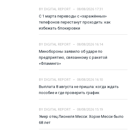
BY
DIGITAL REPORT
08/08/2026 17:31
С 1 марта переводы с «заражённых»
телефонов перестанут проходить: как
избежать блокировки
BY
DIGITAL REPORT
08/08/2026 16:14
Минобороны заявило об ударе по
предприятию, связанному с ракетой
«Фламинго»
BY
DIGITAL REPORT
08/08/2026 16:10
Выплата 8 августа не пришла: когда ждать
пособие и где проверить график
BY
DIGITAL REPORT
08/08/2026 15:19
Умер отец Лионеля Месси: Хорхе Месси было
68 лет