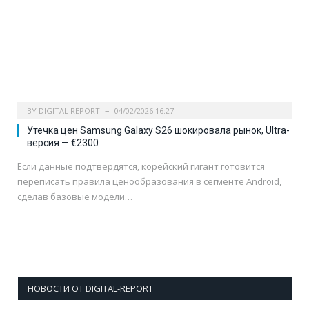
BY
DIGITAL REPORT
04/02/2026 16:27
Утечка цен Samsung Galaxy S26 шокировала рынок, Ultra-
версия — €2300
Если данные подтвердятся, корейский гигант готовится
переписать правила ценообразования в сегменте Android,
сделав базовые модели…
НОВОСТИ ОТ DIGITAL-REPORT