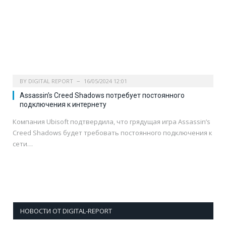
BY
DIGITAL REPORT
16/05/2024 12:01
Assassin’s Creed Shadows потребует постоянного
подключения к интернету
Компания Ubisoft подтвердила, что грядущая игра Assassin’s
Creed Shadows будет требовать постоянного подключения к
сети…
НОВОСТИ ОТ DIGITAL-REPORT