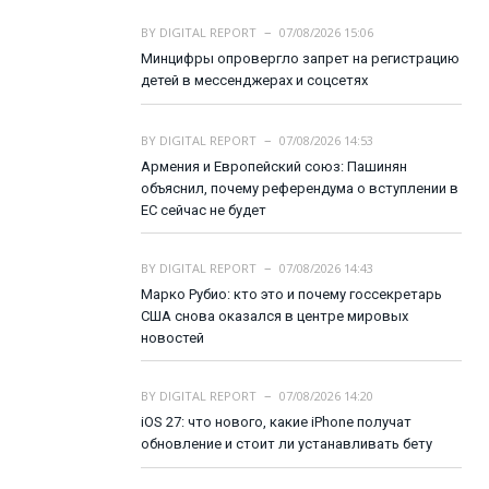
BY
DIGITAL REPORT
07/08/2026 15:06
Минцифры опровергло запрет на регистрацию
детей в мессенджерах и соцсетях
BY
DIGITAL REPORT
07/08/2026 14:53
Армения и Европейский союз: Пашинян
объяснил, почему референдума о вступлении в
ЕС сейчас не будет
BY
DIGITAL REPORT
07/08/2026 14:43
Марко Рубио: кто это и почему госсекретарь
США снова оказался в центре мировых
новостей
BY
DIGITAL REPORT
07/08/2026 14:20
iOS 27: что нового, какие iPhone получат
обновление и стоит ли устанавливать бету