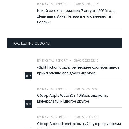
BY
DIGITAL REPORT
07/08/2026 14:13
Какой сегодня праздник 7 августа 2026 года:
День пива, Анна Летняя и что отмечают в
России
ПОСЛЕДНИЕ ОБЗОРЫ
BY
DIGITAL REPORT
08/03/2025 22:13
«Split Fiction»: ошеломляющее кооперативное
приключение для двоих игроков
8.7
BY
DIGITAL REPORT
14/07/2023 19:50
Обзор Apple WatchOS 10 Beta: виджеты,
циферблаты и многое другое
9.3
BY
DIGITAL REPORT
14/03/2023 22:40
Обзор Atomic Heart: атомный шутер с русскими