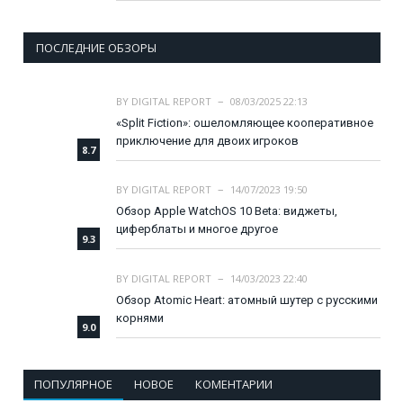
ПОСЛЕДНИЕ ОБЗОРЫ
BY
DIGITAL REPORT
08/03/2025 22:13
«Split Fiction»: ошеломляющее кооперативное
приключение для двоих игроков
8.7
BY
DIGITAL REPORT
14/07/2023 19:50
Обзор Apple WatchOS 10 Beta: виджеты,
циферблаты и многое другое
9.3
BY
DIGITAL REPORT
14/03/2023 22:40
Обзор Atomic Heart: атомный шутер с русскими
корнями
9.0
ПОПУЛЯРНОЕ
НОВОЕ
КОМЕНТАРИИ