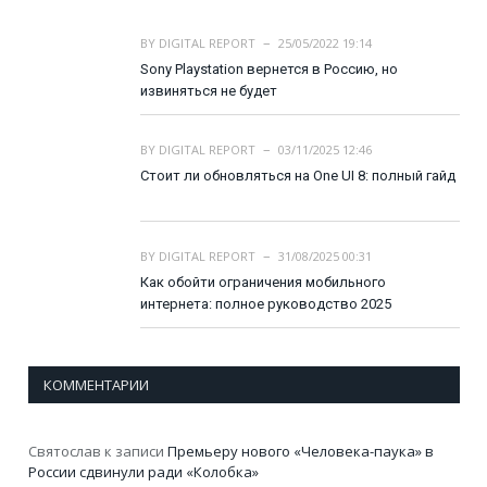
BY
DIGITAL REPORT
25/05/2022 19:14
Sony Playstation вернется в Россию, но
извиняться не будет
BY
DIGITAL REPORT
03/11/2025 12:46
Стоит ли обновляться на One UI 8: полный гайд
BY
DIGITAL REPORT
31/08/2025 00:31
Как обойти ограничения мобильного
интернета: полное руководство 2025
КОММЕНТАРИИ
Святослав
к записи
Премьеру нового «Человека-паука» в
России сдвинули ради «Колобка»