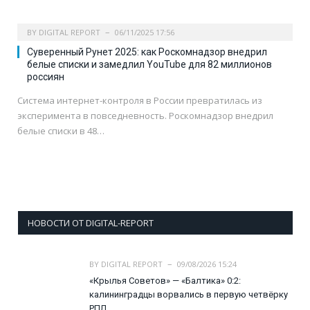
BY
DIGITAL REPORT
06/11/2025 17:56
Суверенный Рунет 2025: как Роскомнадзор внедрил
белые списки и замедлил YouTube для 82 миллионов
россиян
Система интернет-контроля в России превратилась из
эксперимента в повседневность. Роскомнадзор внедрил
белые списки в 48…
НОВОСТИ ОТ DIGITAL-REPORT
BY
DIGITAL REPORT
09/08/2026 15:24
«Крылья Советов» — «Балтика» 0:2:
калининградцы ворвались в первую четвёрку
РПЛ