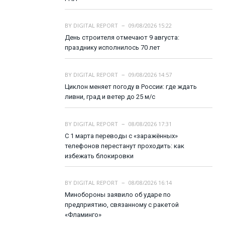
BY
DIGITAL REPORT
09/08/2026 15:22
День строителя отмечают 9 августа:
празднику исполнилось 70 лет
BY
DIGITAL REPORT
09/08/2026 14:57
Циклон меняет погоду в России: где ждать
ливни, град и ветер до 25 м/с
BY
DIGITAL REPORT
08/08/2026 17:31
С 1 марта переводы с «заражённых»
телефонов перестанут проходить: как
избежать блокировки
BY
DIGITAL REPORT
08/08/2026 16:14
Минобороны заявило об ударе по
предприятию, связанному с ракетой
«Фламинго»