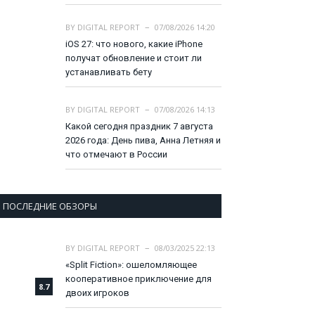
BY
DIGITAL REPORT
07/08/2026 14:20
iOS 27: что нового, какие iPhone
получат обновление и стоит ли
устанавливать бету
BY
DIGITAL REPORT
07/08/2026 14:13
Какой сегодня праздник 7 августа
2026 года: День пива, Анна Летняя и
что отмечают в России
ПОСЛЕДНИЕ ОБЗОРЫ
BY
DIGITAL REPORT
08/03/2025 22:13
«Split Fiction»: ошеломляющее
кооперативное приключение для
8.7
двоих игроков