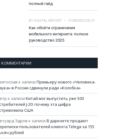
полный гайд
BY
DIGITAL REPORT
31/08/2025 00:31
Как обойти ограничения
мобильного интернета: полное
руководство 2025
КОММЕНТАРИИ
вятослав
к записи
Премьеру нового «Человека-
аука» в России сдвинули ради «Колобка»
етр
к записи
Китай мог выпустить уже 500
стребителей J-20: почему эта цифра
стревожила США
етуард Эдров
к записи
В даркнете продают
ереписки пользователей клиента Telega за 155
ысяч рублей