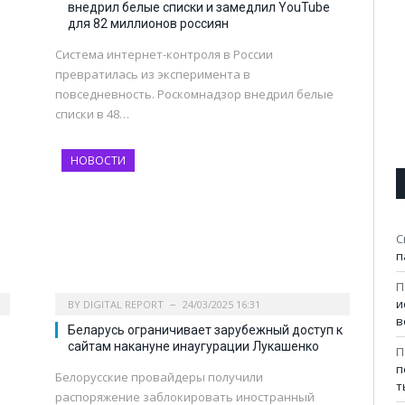
внедрил белые списки и замедлил YouTube
для 82 миллионов россиян
Система интернет-контроля в России
превратилась из эксперимента в
повседневность. Роскомнадзор внедрил белые
списки в 48…
НОВОСТИ
С
п
П
и
BY
DIGITAL REPORT
24/03/2025 16:31
в
Беларусь ограничивает зарубежный доступ к
сайтам накануне инаугурации Лукашенко
П
п
Белорусские провайдеры получили
т
распоряжение заблокировать иностранный