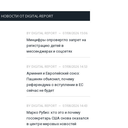
НОВОСТИ ОТ DIGITAL-REPORT
BY
DIGITAL REPORT
07/08/2026 15:06
Минцифры опровергло запрет на
регистрацию детей в
мессенджерах и соцсетях
BY
DIGITAL REPORT
07/08/2026 14:53
Армения и Европейский союз:
Пашинян объяснил, почему
референдума о вступлении в ЕС
сейчас не будет
BY
DIGITAL REPORT
07/08/2026 14:43
Марко Рубио: кто это и почему
госсекретарь США снова оказался
в центре мировых новостей