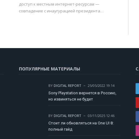
доступ к местным интернет-ресурсам —
совпадение с инаугурацией президента…
ПОПУЛЯРНЫЕ МАТЕРИАЛЫ
С
BY
DIGITAL REPORT
25/05/2022 19:14
Sony Playstation вернется в Россию,
но извиняться не будет
BY
DIGITAL REPORT
03/11/2025 12:46
Стоит ли обновляться на One UI 8:
полный гайд