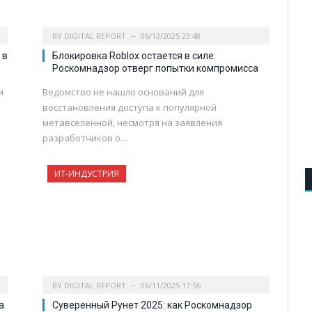
BY
DIGITAL REPORT
06/12/2025 23:48
 в
Блокировка Roblox остается в силе:
Роскомнадзор отверг попытки компромисса
и
Ведомство не нашло оснований для
восстановления доступа к популярной
метавселенной, несмотря на заявления
разработчиков о…
ИТ-ИНДУСТРИЯ
BY
DIGITAL REPORT
06/11/2025 17:56
а
Суверенный Рунет 2025: как Роскомнадзор