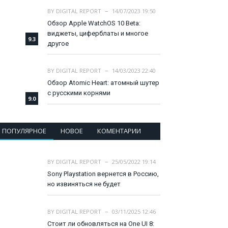
BY
DIGITAL REPORT
14/07/2023 19:50
Обзор Apple WatchOS 10 Beta:
виджеты, циферблаты и многое
9.3
другое
BY
DIGITAL REPORT
14/03/2023 22:40
Обзор Atomic Heart: атомный шутер
с русскими корнями
9.0
ПОПУЛЯРНОЕ
НОВОЕ
КОМЕНТАРИИ
BY
DIGITAL REPORT
25/05/2022 19:14
Sony Playstation вернется в Россию,
но извиняться не будет
BY
DIGITAL REPORT
03/11/2025 12:46
Стоит ли обновляться на One UI 8: