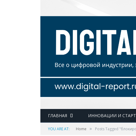
ГЛАВНАЯ
ИННОВАЦИИ И СТАР
»
YOU ARE AT:
Home
Posts Tagged "блокиро