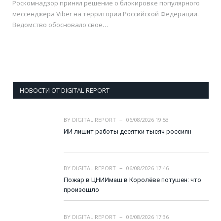
Роскомнадзор принял решение о блокировке популярного
мессенджера Viber на территории Российской Федерации.
Ведомство обосновало своё…
НОВОСТИ ОТ DIGITAL-REPORT
BY
DIGITAL REPORT
06/08/2026 19:53
ИИ лишит работы десятки тысяч россиян
BY
DIGITAL REPORT
06/08/2026 17:46
Пожар в ЦНИИмаш в Королёве потушен: что
произошло
BY
DIGITAL REPORT
06/08/2026 17:36