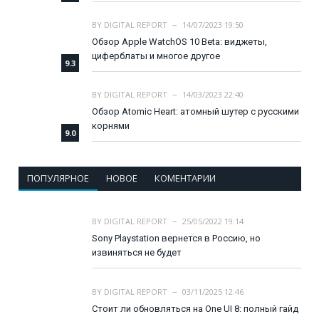
BY
DIGITAL REPORT
14/07/2023 19:50
Обзор Apple WatchOS 10 Beta: виджеты,
циферблаты и многое другое
9.3
BY
DIGITAL REPORT
14/03/2023 22:40
Обзор Atomic Heart: атомный шутер с русскими
корнями
9.0
ПОПУЛЯРНОЕ
НОВОЕ
КОМЕНТАРИИ
BY
DIGITAL REPORT
25/05/2022 19:14
Sony Playstation вернется в Россию, но
извиняться не будет
BY
DIGITAL REPORT
03/11/2025 12:46
Стоит ли обновляться на One UI 8: полный гайд