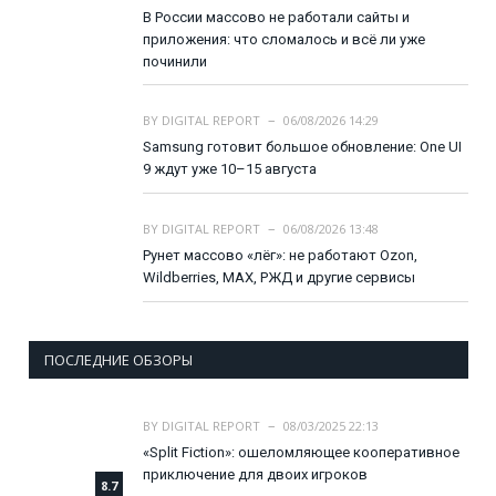
В России массово не работали сайты и
приложения: что сломалось и всё ли уже
починили
BY
DIGITAL REPORT
06/08/2026 14:29
Samsung готовит большое обновление: One UI
9 ждут уже 10–15 августа
BY
DIGITAL REPORT
06/08/2026 13:48
Рунет массово «лёг»: не работают Ozon,
Wildberries, MAX, РЖД и другие сервисы
ПОСЛЕДНИЕ ОБЗОРЫ
BY
DIGITAL REPORT
08/03/2025 22:13
«Split Fiction»: ошеломляющее кооперативное
приключение для двоих игроков
8.7