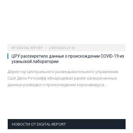
BY
DIGITAL REPORT
25/01/2025 21:10
ЦРУ рассекретило данные о происхождении COVID-19 из
уханьской лаборатории
Директор Центрального разведывательного управления
США Джон Рэтклифф обнародовал ранее засекреченные
данные разведки о происхождении коронавируса…
НОВОСТИ ОТ DIGITAL-REPORT