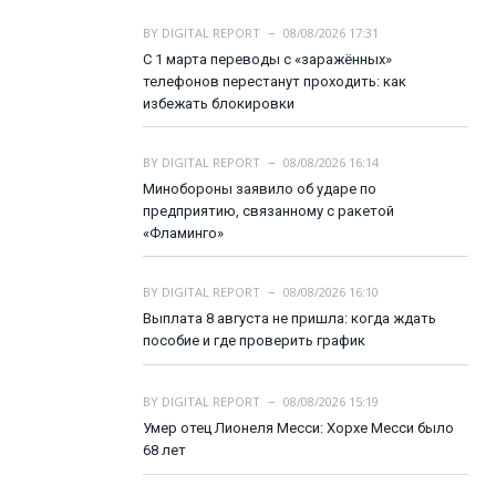
BY
DIGITAL REPORT
08/08/2026 17:31
С 1 марта переводы с «заражённых»
телефонов перестанут проходить: как
избежать блокировки
BY
DIGITAL REPORT
08/08/2026 16:14
Минобороны заявило об ударе по
предприятию, связанному с ракетой
«Фламинго»
BY
DIGITAL REPORT
08/08/2026 16:10
Выплата 8 августа не пришла: когда ждать
пособие и где проверить график
BY
DIGITAL REPORT
08/08/2026 15:19
Умер отец Лионеля Месси: Хорхе Месси было
68 лет