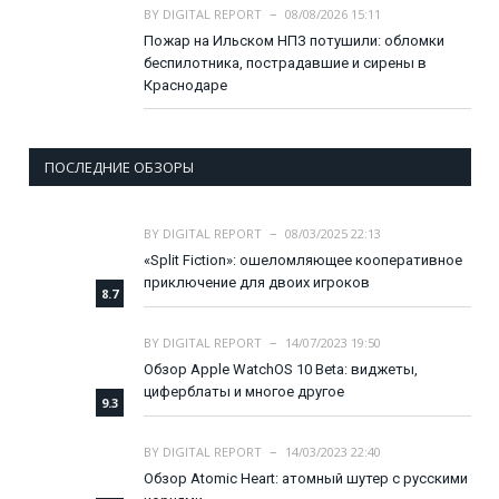
BY
DIGITAL REPORT
08/08/2026 15:11
Пожар на Ильском НПЗ потушили: обломки
беспилотника, пострадавшие и сирены в
Краснодаре
ПОСЛЕДНИЕ ОБЗОРЫ
BY
DIGITAL REPORT
08/03/2025 22:13
«Split Fiction»: ошеломляющее кооперативное
приключение для двоих игроков
8.7
BY
DIGITAL REPORT
14/07/2023 19:50
Обзор Apple WatchOS 10 Beta: виджеты,
циферблаты и многое другое
9.3
BY
DIGITAL REPORT
14/03/2023 22:40
Обзор Atomic Heart: атомный шутер с русскими