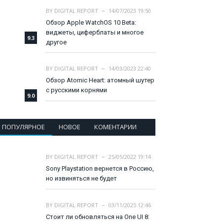
BY
DIGITAL REPORT
14/07/2023 19:50
Обзор Apple WatchOS 10 Beta:
виджеты, циферблаты и многое
9.3
другое
BY
DIGITAL REPORT
14/03/2023 22:40
Обзор Atomic Heart: атомный шутер
с русскими корнями
9.0
ПОПУЛЯРНОЕ
НОВОЕ
КОМЕНТАРИИ
BY
DIGITAL REPORT
25/05/2022 19:14
Sony Playstation вернется в Россию,
но извиняться не будет
BY
DIGITAL REPORT
03/11/2025 12:46
Стоит ли обновляться на One UI 8: