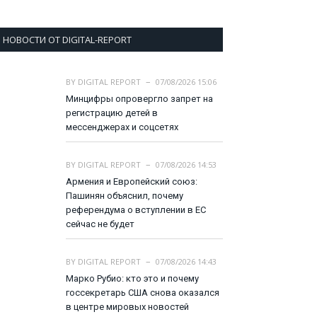
НОВОСТИ ОТ DIGITAL-REPORT
BY
DIGITAL REPORT
07/08/2026 15:06
Минцифры опровергло запрет на
регистрацию детей в
мессенджерах и соцсетях
BY
DIGITAL REPORT
07/08/2026 14:53
Армения и Европейский союз:
Пашинян объяснил, почему
референдума о вступлении в ЕС
сейчас не будет
BY
DIGITAL REPORT
07/08/2026 14:43
Марко Рубио: кто это и почему
госсекретарь США снова оказался
в центре мировых новостей