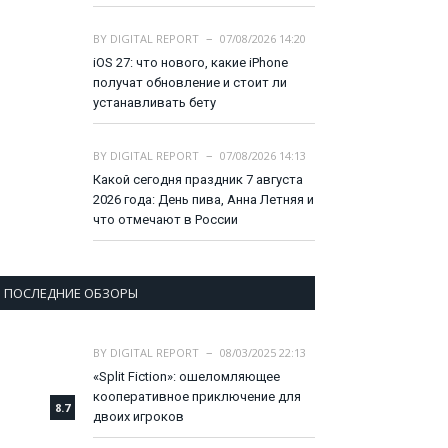
BY
DIGITAL REPORT
07/08/2026 14:20
iOS 27: что нового, какие iPhone
получат обновление и стоит ли
устанавливать бету
BY
DIGITAL REPORT
07/08/2026 14:13
Какой сегодня праздник 7 августа
2026 года: День пива, Анна Летняя и
что отмечают в России
ПОСЛЕДНИЕ ОБЗОРЫ
BY
DIGITAL REPORT
08/03/2025 22:13
«Split Fiction»: ошеломляющее
кооперативное приключение для
8.7
двоих игроков