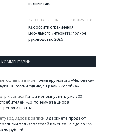
полный гайд
BY
DIGITAL REPORT
31/08/2025 00:31
Как обойти ограничения
мобильного интернета: полное
руководство 2025
КОММЕНТАРИИ
вятослав
к записи
Премьеру нового «Человека-
аука» в России сдвинули ради «Колобка»
етр
к записи
Китай мог выпустить уже 500
стребителей J-20: почему эта цифра
стревожила США
етуард Эдров
к записи
В даркнете продают
ереписки пользователей клиента Telega за 155
ысяч рублей