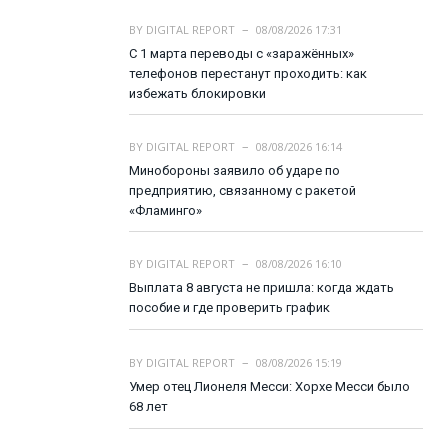
BY
DIGITAL REPORT
08/08/2026 17:31
С 1 марта переводы с «заражённых»
телефонов перестанут проходить: как
избежать блокировки
BY
DIGITAL REPORT
08/08/2026 16:14
Минобороны заявило об ударе по
предприятию, связанному с ракетой
«Фламинго»
BY
DIGITAL REPORT
08/08/2026 16:10
Выплата 8 августа не пришла: когда ждать
пособие и где проверить график
BY
DIGITAL REPORT
08/08/2026 15:19
Умер отец Лионеля Месси: Хорхе Месси было
68 лет