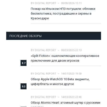
BY
DIGITAL REPORT
08/08/2026 15:11
Пожар на Ильском НПЗ потушили: обломки
беспилотника, пострадавшие и сирены в
Краснодаре
ПОСЛЕДНИЕ ОБЗОРЫ
BY
DIGITAL REPORT
08/03/2025 22:13
«Split Fiction»: ошеломляющее кооперативное
приключение для двоих игроков
8.7
BY
DIGITAL REPORT
14/07/2023 19:50
Обзор Apple WatchOS 10 Beta: виджеты,
циферблаты и многое другое
9.3
BY
DIGITAL REPORT
14/03/2023 22:40
Обзор Atomic Heart: атомный шутер с русскими