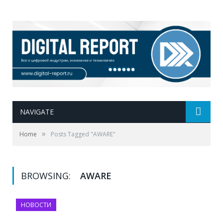
NAVIGATE
»
Home
Posts Tagged "AWARE"
BROWSING:
AWARE
НОВОСТИ