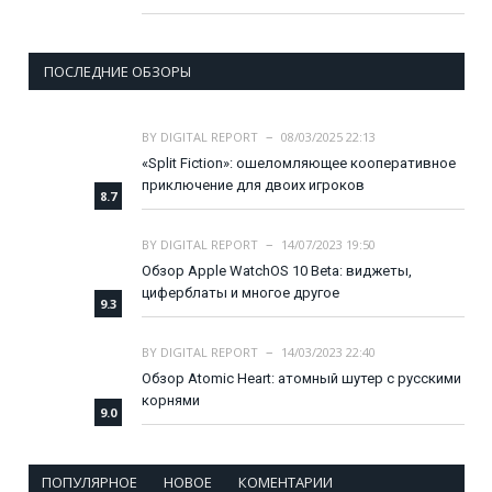
ПОСЛЕДНИЕ ОБЗОРЫ
BY
DIGITAL REPORT
08/03/2025 22:13
«Split Fiction»: ошеломляющее кооперативное
приключение для двоих игроков
8.7
BY
DIGITAL REPORT
14/07/2023 19:50
Обзор Apple WatchOS 10 Beta: виджеты,
циферблаты и многое другое
9.3
BY
DIGITAL REPORT
14/03/2023 22:40
Обзор Atomic Heart: атомный шутер с русскими
корнями
9.0
ПОПУЛЯРНОЕ
НОВОЕ
КОМЕНТАРИИ