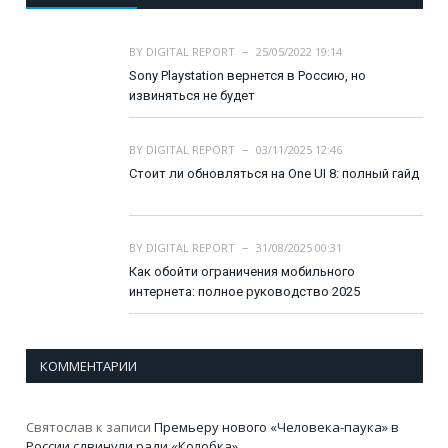
BY
DIGITAL REPORT
25/05/2022 19:14
Sony Playstation вернется в Россию, но
извиняться не будет
BY
DIGITAL REPORT
03/11/2025 12:46
Стоит ли обновляться на One UI 8: полный гайд
BY
DIGITAL REPORT
31/08/2025 00:31
Как обойти ограничения мобильного
интернета: полное руководство 2025
КОММЕНТАРИИ
Святослав
к записи
Премьеру нового «Человека-паука» в
России сдвинули ради «Колобка»