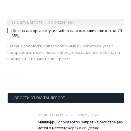
BY
DIGITAL REPORT
01/10/2024 11:04
Шок на авторынке: утильсбор на иномарки взлетел на 70-
85%
Сегодня российский автомобильный рынок столкнулся с
беспрецедентным повышением утилизационного сбора на
иномарки. Это изменение грозит…
НОВОСТИ ОТ DIGITAL-REPORT
BY
DIGITAL REPORT
07/08/2026 15:06
Минцифры опровергло запрет на регистрацию
детей в мессенджерах и соцсетях