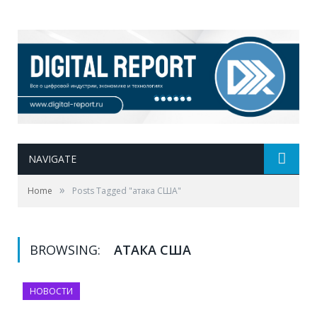
NAVIGATE
»
Home
Posts Tagged "атака США"
BROWSING:
АТАКА США
НОВОСТИ