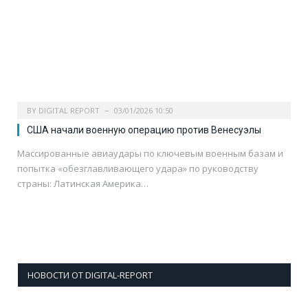
BY
DIGITAL REPORT
03/01/2026 10:50
США начали военную операцию против Венесуэлы
Массированные авиаудары по ключевым военным базам и
попытка «обезглавливающего удара» по руководству
страны: Латинская Америка…
НОВОСТИ ОТ DIGITAL-REPORT