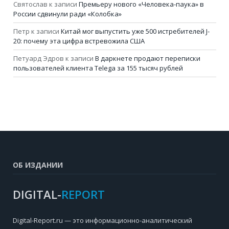
Святослав
к записи
Премьеру нового «Человека-паука» в
России сдвинули ради «Колобка»
Петр
к записи
Китай мог выпустить уже 500 истребителей J-
20: почему эта цифра встревожила США
Петуард Эдров
к записи
В даркнете продают переписки
пользователей клиента Telega за 155 тысяч рублей
ОБ ИЗДАНИИ
DIGITAL-
REPORT
Digital-Report.ru — это информационно-аналитический