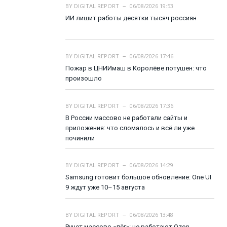
BY
DIGITAL REPORT
06/08/2026 19:53
ИИ лишит работы десятки тысяч россиян
BY
DIGITAL REPORT
06/08/2026 17:46
Пожар в ЦНИИмаш в Королёве потушен: что
произошло
BY
DIGITAL REPORT
06/08/2026 17:36
В России массово не работали сайты и
приложения: что сломалось и всё ли уже
починили
BY
DIGITAL REPORT
06/08/2026 14:29
Samsung готовит большое обновление: One UI
9 ждут уже 10–15 августа
BY
DIGITAL REPORT
06/08/2026 13:48
Рунет массово «лёг»: не работают Ozon,