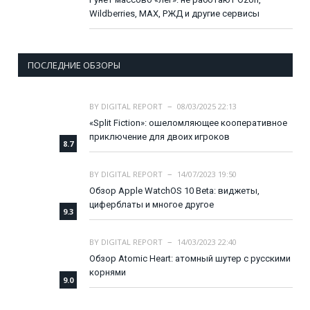
Wildberries, MAX, РЖД и другие сервисы
ПОСЛЕДНИЕ ОБЗОРЫ
BY
DIGITAL REPORT
08/03/2025 22:13
«Split Fiction»: ошеломляющее кооперативное
приключение для двоих игроков
8.7
BY
DIGITAL REPORT
14/07/2023 19:50
Обзор Apple WatchOS 10 Beta: виджеты,
циферблаты и многое другое
9.3
BY
DIGITAL REPORT
14/03/2023 22:40
Обзор Atomic Heart: атомный шутер с русскими
корнями
9.0