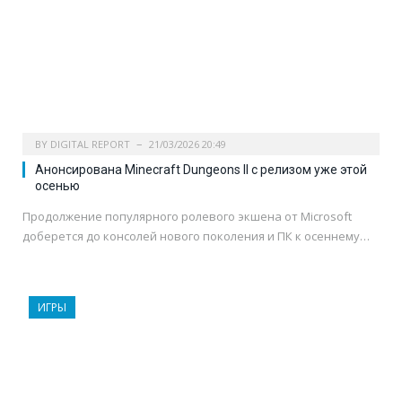
BY
DIGITAL REPORT
21/03/2026 20:49
Aнонсирована Minecraft Dungeons II с релизом уже этой
осенью
Продолжение популярного ролевого экшена от Microsoft
доберется до консолей нового поколения и ПК к осеннему…
ИГРЫ