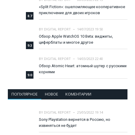
«Split Fiction»: ошеломляющее кооперативное
приключение для двоих игроков
8.7
BY
DIGITAL REPORT
14/07/2023 19:50
Обзор Apple WatchOS 10 Beta: виджеты,
циферблаты и многое другое
9.3
BY
DIGITAL REPORT
14/03/2023 22:40
Обзор Atomic Heart: атомный шутер с русскими
корнями
9.0
ПОПУЛЯРНОЕ
НОВОЕ
КОМЕНТАРИИ
BY
DIGITAL REPORT
25/05/2022 19:14
Sony Playstation вернется в Россию, но
извиняться не будет