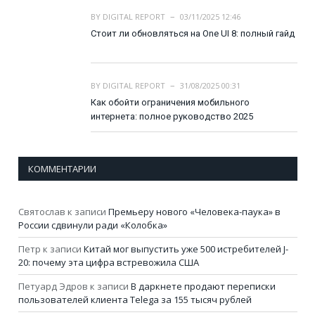
BY
DIGITAL REPORT
03/11/2025 12:46
Стоит ли обновляться на One UI 8: полный гайд
BY
DIGITAL REPORT
31/08/2025 00:31
Как обойти ограничения мобильного
интернета: полное руководство 2025
КОММЕНТАРИИ
Святослав
к записи
Премьеру нового «Человека-паука» в
России сдвинули ради «Колобка»
Петр
к записи
Китай мог выпустить уже 500 истребителей J-
20: почему эта цифра встревожила США
Петуард Эдров
к записи
В даркнете продают переписки
пользователей клиента Telega за 155 тысяч рублей