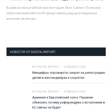
В рамках масштабной презентации Xbox Games Showcase
2024 компания Microsoft представила ряд долгожданных
анонсов, включая…
НОВОСТИ ОТ DIGITAL-REPORT
BY
DIGITAL REPORT
07/08/2026 15:06
Минцифры опровергло запрет на регистрацию
детей в мессенджерах и соцсетях
BY
DIGITAL REPORT
07/08/2026 14:53
Армения и Европейский союз: Пашинян
объяснил, почему референдума о вступлении в
ЕС сейчас не будет