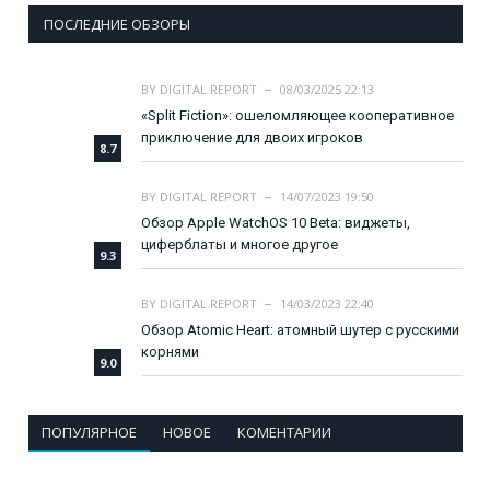
ПОСЛЕДНИЕ ОБЗОРЫ
BY
DIGITAL REPORT
08/03/2025 22:13
«Split Fiction»: ошеломляющее кооперативное
приключение для двоих игроков
8.7
BY
DIGITAL REPORT
14/07/2023 19:50
Обзор Apple WatchOS 10 Beta: виджеты,
циферблаты и многое другое
9.3
BY
DIGITAL REPORT
14/03/2023 22:40
Обзор Atomic Heart: атомный шутер с русскими
корнями
9.0
ПОПУЛЯРНОЕ
НОВОЕ
КОМЕНТАРИИ