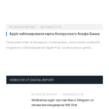
BY
DIGITAL REPORT
28/11/2025 12:14
Apple заблокировала карты белорусского Альфа-Банка
Пользователи в Беларуси столкнулись с массовой отменой
подписок и блокировкой Apple Pay за несколько дней…
НОВОСТИ ОТ DIGITAL-REPORT
BY
DIGITAL REPORT
05/08/2026 23:55
Wildberries идёт против Max и Telegram со
своим мессенджером WB Chat