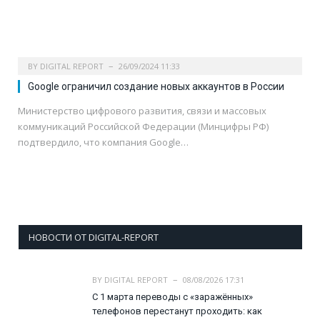
BY
DIGITAL REPORT
26/09/2024 11:33
Google ограничил создание новых аккаунтов в России
Министерство цифрового развития, связи и массовых
коммуникаций Российской Федерации (Минцифры РФ)
подтвердило, что компания Google…
НОВОСТИ ОТ DIGITAL-REPORT
BY
DIGITAL REPORT
08/08/2026 17:31
С 1 марта переводы с «заражённых»
телефонов перестанут проходить: как