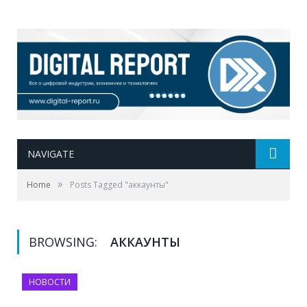
NAVIGATE
»
Home
Posts Tagged "аккаунты"
BROWSING:
АККАУНТЫ
НОВОСТИ