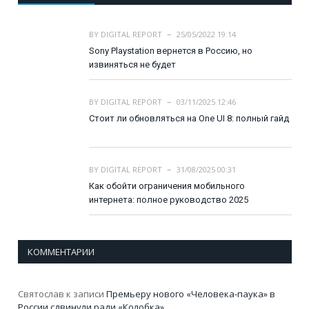
BY
DIGITAL REPORT
25/05/2022 19:14
Sony Playstation вернется в Россию, но
извиняться не будет
BY
DIGITAL REPORT
03/11/2025 12:46
Стоит ли обновляться на One UI 8: полный гайд
BY
DIGITAL REPORT
31/08/2025 00:31
Как обойти ограничения мобильного
интернета: полное руководство 2025
КОММЕНТАРИИ
Святослав
к записи
Премьеру нового «Человека-паука» в
России сдвинули ради «Колобка»