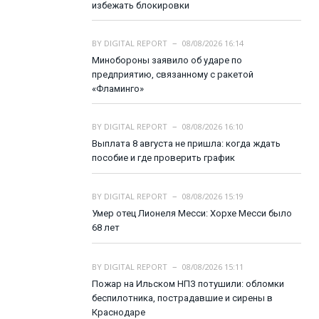
избежать блокировки
BY
DIGITAL REPORT
08/08/2026 16:14
Минобороны заявило об ударе по
предприятию, связанному с ракетой
«Фламинго»
BY
DIGITAL REPORT
08/08/2026 16:10
Выплата 8 августа не пришла: когда ждать
пособие и где проверить график
BY
DIGITAL REPORT
08/08/2026 15:19
Умер отец Лионеля Месси: Хорхе Месси было
68 лет
BY
DIGITAL REPORT
08/08/2026 15:11
Пожар на Ильском НПЗ потушили: обломки
беспилотника, пострадавшие и сирены в
Краснодаре