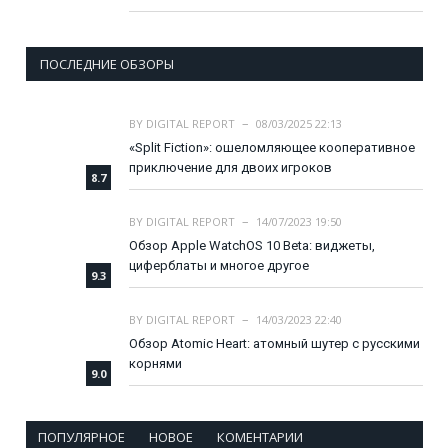
ПОСЛЕДНИЕ ОБЗОРЫ
BY
DIGITAL REPORT
08/03/2025 22:13
«Split Fiction»: ошеломляющее кооперативное
приключение для двоих игроков
8.7
BY
DIGITAL REPORT
14/07/2023 19:50
Обзор Apple WatchOS 10 Beta: виджеты,
циферблаты и многое другое
9.3
BY
DIGITAL REPORT
14/03/2023 22:40
Обзор Atomic Heart: атомный шутер с русскими
корнями
9.0
ПОПУЛЯРНОЕ
НОВОЕ
КОМЕНТАРИИ