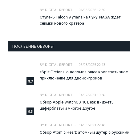
BY
DIGITAL REPORT
06/08/2026 12:30
Ступень Falcon 9 упала на Луну: NASA ждёт
снимки нового кратера
ПОСЛЕДНИЕ ОБЗОРЫ
BY
DIGITAL REPORT
08/03/2025 22:13
«Split Fiction»: ошеломляющее кооперативное
приключение для двоих игроков
8.7
BY
DIGITAL REPORT
14/07/2023 19:50
Обзор Apple WatchOS 10 Beta: виджеты,
циферблаты и многое другое
9.3
BY
DIGITAL REPORT
14/03/2023 22:40
Обзор Atomic Heart: атомный шутер с русскими