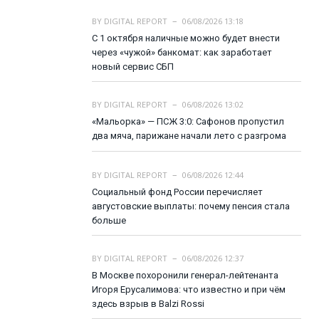
BY
DIGITAL REPORT
06/08/2026 13:18
С 1 октября наличные можно будет внести
через «чужой» банкомат: как заработает
новый сервис СБП
BY
DIGITAL REPORT
06/08/2026 13:02
«Мальорка» — ПСЖ 3:0: Сафонов пропустил
два мяча, парижане начали лето с разгрома
BY
DIGITAL REPORT
06/08/2026 12:44
Социальный фонд России перечисляет
августовские выплаты: почему пенсия стала
больше
BY
DIGITAL REPORT
06/08/2026 12:37
В Москве похоронили генерал-лейтенанта
Игоря Ерусалимова: что известно и при чём
здесь взрыв в Balzi Rossi