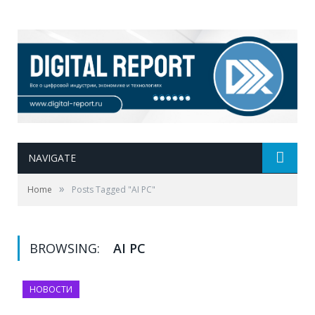
NAVIGATE
»
Home
Posts Tagged "AI PC"
BROWSING:
AI PC
НОВОСТИ