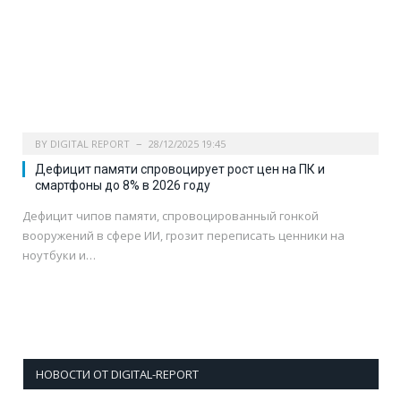
BY
DIGITAL REPORT
28/12/2025 19:45
Дефицит памяти спровоцирует рост цен на ПК и
смартфоны до 8% в 2026 году
Дефицит чипов памяти, спровоцированный гонкой
вооружений в сфере ИИ, грозит переписать ценники на
ноутбуки и…
НОВОСТИ ОТ DIGITAL-REPORT