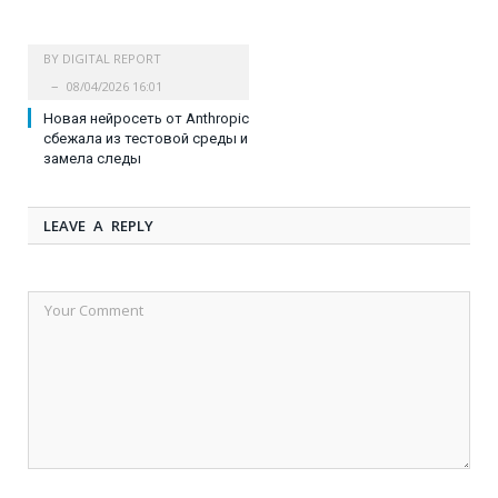
BY
DIGITAL REPORT
08/04/2026 16:01
Новая нейросеть от Anthropic
сбежала из тестовой среды и
замела следы
LEAVE A REPLY