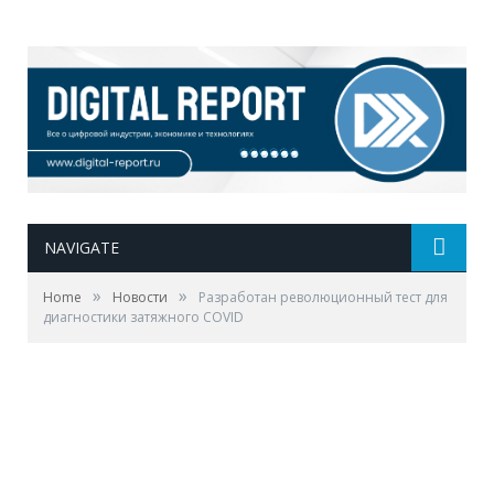
NAVIGATE
»
»
Home
Новости
Разработан революционный тест для
диагностики затяжного COVID