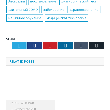
Австралия
восстановление
диагностический тест
длительный COVID
заболевание
здравоохранение
машинное обучение
медицинская технология
SHARE.
Twitter
Facebook
Pinterest
LinkedIn
Tumblr
Email
RELATED
POSTS
BY
DIGITAL REPORT
22/05/2026 17:38