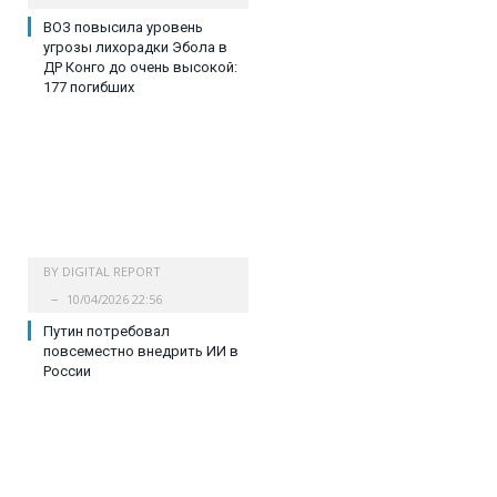
ВОЗ повысила уровень
угрозы лихорадки Эбола в
ДР Конго до очень высокой:
177 погибших
BY
DIGITAL REPORT
10/04/2026 22:56
Путин потребовал
повсеместно внедрить ИИ в
России