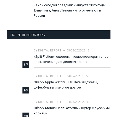
Какой сегодня праздник 7 августа 2026 года:
День пива, Анна Летняя и что отмечают в
России
ПОСЛЕДНИЕ ОБЗОРЫ
BY
DIGITAL REPORT
08/03/2025 22:13
«Split Fiction»: ошеломляющее кооперативное
приключение для двоих игроков
8.7
BY
DIGITAL REPORT
14/07/2023 19:50
Обзор Apple WatchOS 10 Beta: виджеты,
циферблаты и многое другое
9.3
BY
DIGITAL REPORT
14/03/2023 22:40
Обзор Atomic Heart: атомный шутер с русскими
корнями
9.0