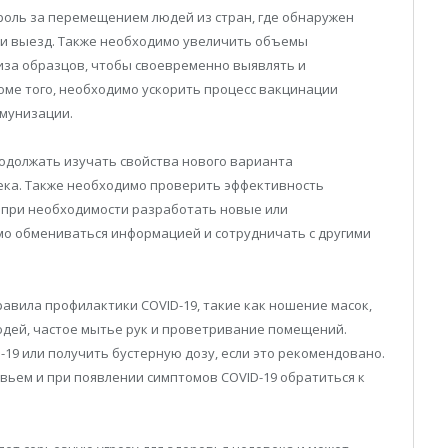
роль за перемещением людей из стран, где обнаружен
д и выезд. Также необходимо увеличить объемы
лиза образцов, чтобы своевременно выявлять и
ме того, необходимо ускорить процесс вакцинации
мунизации.
одолжать изучать свойства нового варианта
века. Также необходимо проверить эффективность
и при необходимости разработать новые или
мо обмениваться информацией и сотрудничать с другими
вила профилактики COVID-19, такие как ношение масок,
юдей, частое мытье рук и проветривание помещений.
19 или получить бустерную дозу, если это рекомендовано.
овьем и при появлении симптомов COVID-19 обратиться к