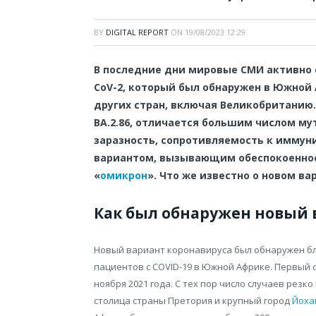
BY
DIGITAL REPORT
ON
19/08/2023 12:29
В последние дни мировые СМИ активно 
CoV-2, который был обнаружен в Южной 
других стран, включая Великобританию
BA.2.86, отличается большим числом му
заразность, сопротивляемость к иммун
вариантом, вызывающим обеспокоенност
«
омикрон
». Что же известно о новом ва
Как был обнаружен новый в
Новый вариант коронавируса был обнаружен бл
пациентов с COVID-19 в Южной Африке. Первый 
ноября 2021 года. С тех пор число случаев резк
столица страны Претория и крупный город
Йоха