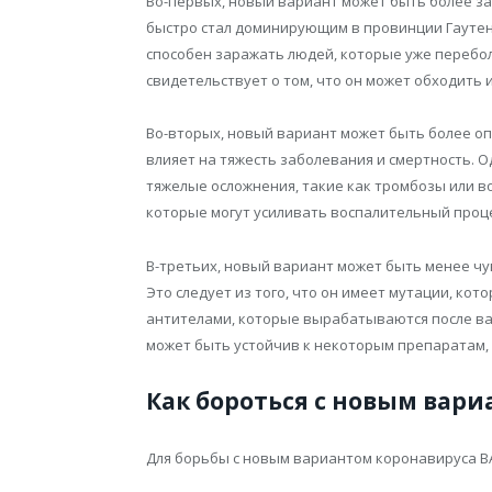
Во-первых, новый вариант может быть более за
быстро стал доминирующим в провинции Гаутенг
способен заражать людей, которые уже переболе
свидетельствует о том, что он может обходить
Во-вторых, новый вариант может быть более опа
влияет на тяжесть заболевания и смертность. О
тяжелые осложнения, такие как тромбозы или вос
которые могут усиливать воспалительный проце
В-третьих, новый вариант может быть менее ч
Это следует из того, что он имеет мутации, ко
антителами, которые вырабатываются после ва
может быть устойчив к некоторым препаратам,
Как бороться с новым вари
Для борьбы с новым вариантом коронавируса BA