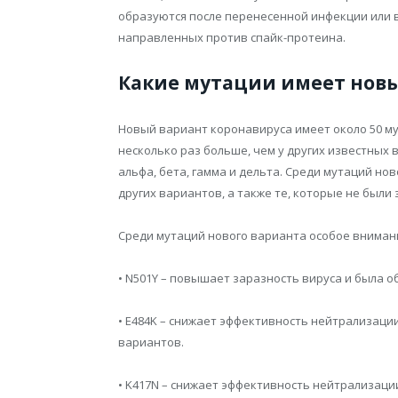
образуются после перенесенной инфекции или в
направленных против спайк-протеина.
Какие мутации имеет новый
Новый вариант коронавируса имеет около 50 мут
несколько раз больше, чем у других известных
альфа, бета, гамма и дельта. Среди мутаций но
других вариантов, а также те, которые не были
Среди мутаций нового варианта особое внима
• N501Y – повышает заразность вируса и была о
• E484K – снижает эффективность нейтрализации
вариантов.
• K417N – снижает эффективность нейтрализаци