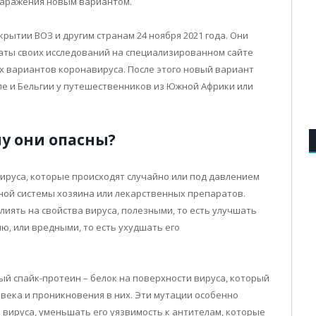
заражения новым вариантом.
рытии ВОЗ и другим странам 24 ноября 2021 года. Они
аты своих исследований на специализированном сайте
ых вариантов коронавируса. После этого новый вариант
иле и Бельгии у путешественников из Южной Африки или
му они опасны?
вируса, которые происходят случайно или под давлением
ой системы хозяина или лекарственных препаратов.
лиять на свойства вируса, полезными, то есть улучшать
ю, или вредными, то есть ухудшать его
й спайк-протеин – белок на поверхности вируса, который
овека и проникновения в них. Эти мутации особенно
 вируса, уменьшать его уязвимость к антителам, которые