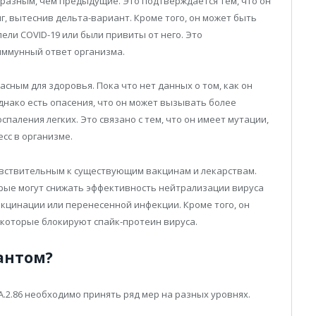
разным, чем предыдущие. Это подтверждается тем, что он
, вытеснив дельта-вариант. Кроме того, он может быть
ли COVID-19 или были привиты от него. Это
 иммунный ответ организма.
сным для здоровья. Пока что нет данных о том, как он
днако есть опасения, что он может вызывать более
паления легких. Это связано с тем, что он имеет мутации,
сс в организме.
увствительным к существующим вакцинам и лекарствам.
торые могут снижать эффективность нейтрализации вируса
кцинации или перенесенной инфекции. Кроме того, он
 которые блокируют спайк-протеин вируса.
антом?
.2.86 необходимо принять ряд мер на разных уровнях.