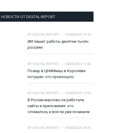
НОВОСТИ ОТ DIGITAL-REPORT
BY
DIGITAL REPORT
06/08/2026 19:53
ИИ лишит работы десятки тысяч
россиян
BY
DIGITAL REPORT
06/08/2026 17:46
Пожар в ЦНИИмаш в Королёве
потушен: что произошло
BY
DIGITAL REPORT
06/08/2026 17:36
В России массово не работали
сайты и приложения: что
сломалось и всё ли уже починили
BY
DIGITAL REPORT
06/08/2026 14:29