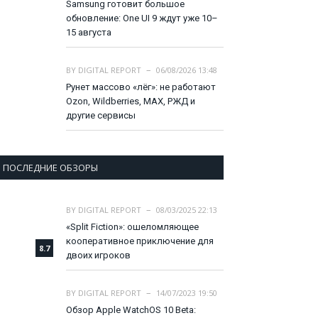
Samsung готовит большое
обновление: One UI 9 ждут уже 10–
15 августа
BY
DIGITAL REPORT
06/08/2026 13:48
Рунет массово «лёг»: не работают
Ozon, Wildberries, MAX, РЖД и
другие сервисы
ПОСЛЕДНИЕ ОБЗОРЫ
BY
DIGITAL REPORT
08/03/2025 22:13
«Split Fiction»: ошеломляющее
кооперативное приключение для
8.7
двоих игроков
BY
DIGITAL REPORT
14/07/2023 19:50
Обзор Apple WatchOS 10 Beta: