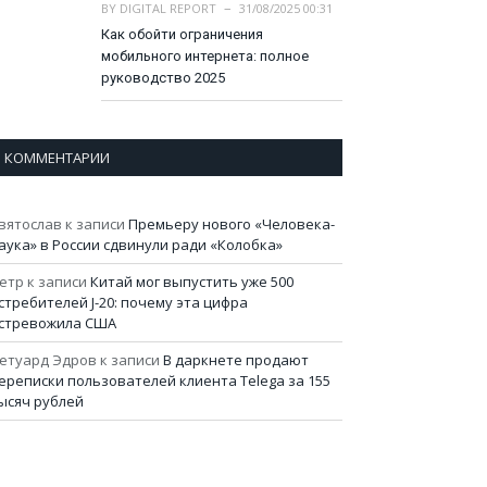
BY
DIGITAL REPORT
31/08/2025 00:31
Как обойти ограничения
мобильного интернета: полное
руководство 2025
КОММЕНТАРИИ
вятослав
к записи
Премьеру нового «Человека-
аука» в России сдвинули ради «Колобка»
етр
к записи
Китай мог выпустить уже 500
стребителей J-20: почему эта цифра
стревожила США
етуард Эдров
к записи
В даркнете продают
ереписки пользователей клиента Telega за 155
ысяч рублей