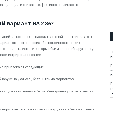
акцинации, и снижать эффективность лекарств,
 вариант BA.2.86?
аций, из которых 32 находятся в спайк-протеине. Это в
 вариантов, вызывающих обеспокоенность, таких как
вого варианта есть те, которые были ранее обнаружены у
С
 зарегистрированы ранее.
п
П
ние привлекают следующие:
и
в
бнаружена у альфа-, бета- и гамма-вариантов.
П
п
 вируса антителами и была обнаружена у бета- и гамма-
т
и вируса антителами и была обнаружена у бета-варианта.