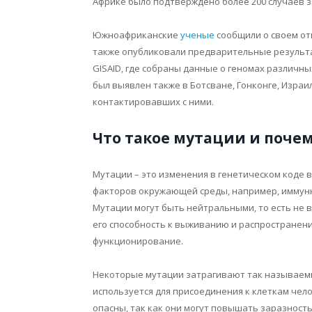
Африке было подтверждено более 200 случаев 
Южноафриканские
ученые
сообщили о своем отк
также опубликовали предварительные результ
GISAID, где собраны данные о геномах различн
был выявлен также в Ботсване, Гонконге, Изра
контактировавших с ними.
Что такое мутации и поче
Мутации – это изменения в генетическом коде 
факторов окружающей среды, например, иммунн
Мутации могут быть нейтральными, то есть не в
его способность к выживанию и распространени
функционирование.
Некоторые мутации затрагивают так называемы
используется для присоединения к клеткам чел
опасны, так как они могут повышать заразность