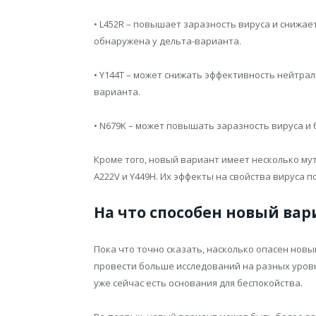
• L452R – повышает заразность вируса и снижа
обнаружена у дельта-варианта.
• Y144T – может снижать эффективность нейтра
варианта.
• N679K – может повышать заразность вируса и
Кроме того, новый вариант имеет несколько мут
A222V и Y449H. Их эффекты на свойства вируса п
На что способен новый вар
Пока что точно сказать, насколько опасен новы
провести больше исследований на разных уров
уже сейчас есть основания для беспокойства.