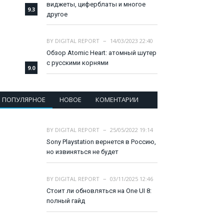
виджеты, циферблаты и многое
9.3
другое
BY
DIGITAL REPORT
14/03/2023 22:40
Обзор Atomic Heart: атомный шутер
с русскими корнями
9.0
ПОПУЛЯРНОЕ
НОВОЕ
КОМЕНТАРИИ
BY
DIGITAL REPORT
25/05/2022 19:14
Sony Playstation вернется в Россию,
но извиняться не будет
BY
DIGITAL REPORT
03/11/2025 12:46
Стоит ли обновляться на One UI 8:
полный гайд