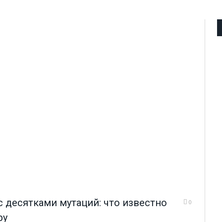
 десятками мутаций: что известно
0
ру