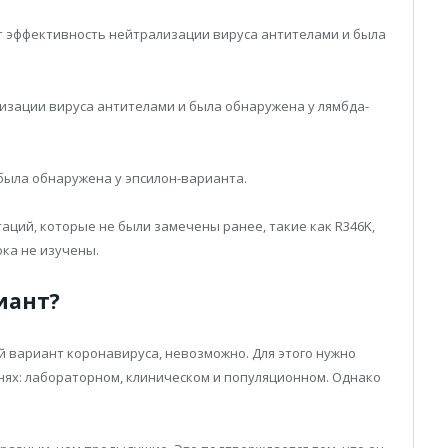
ет эффективность нейтрализации вируса антителами и была
лизации вируса антителами и была обнаружена у лямбда-
 была обнаружена у эпсилон-варианта.
аций, которые не были замечены ранее, такие как R346K,
ока не изучены.
иант?
й вариант коронавируса, невозможно. Для этого нужно
нях: лабораторном, клиническом и популяционном. Однако