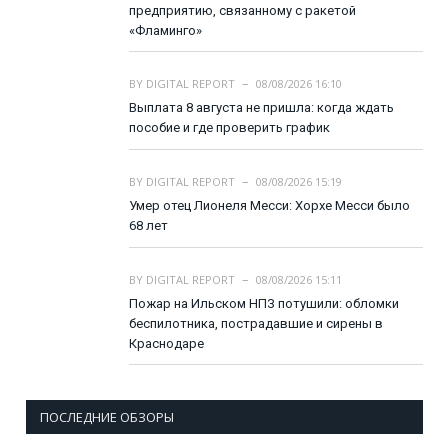
предприятию, связанному с ракетой
«Фламинго»
BY
DIGITAL REPORT
08/08/2026 16:10
Выплата 8 августа не пришла: когда ждать
пособие и где проверить график
BY
DIGITAL REPORT
08/08/2026 15:19
Умер отец Лионеля Месси: Хорхе Месси было
68 лет
BY
DIGITAL REPORT
08/08/2026 15:11
Пожар на Ильском НПЗ потушили: обломки
беспилотника, пострадавшие и сирены в
Краснодаре
ПОСЛЕДНИЕ ОБЗОРЫ