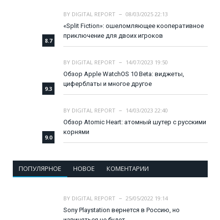
BY
DIGITAL REPORT
08/03/2025 22:13
«Split Fiction»: ошеломляющее кооперативное
приключение для двоих игроков
8.7
BY
DIGITAL REPORT
14/07/2023 19:50
Обзор Apple WatchOS 10 Beta: виджеты,
циферблаты и многое другое
9.3
BY
DIGITAL REPORT
14/03/2023 22:40
Обзор Atomic Heart: атомный шутер с русскими
корнями
9.0
ПОПУЛЯРНОЕ
НОВОЕ
КОМЕНТАРИИ
BY
DIGITAL REPORT
25/05/2022 19:14
Sony Playstation вернется в Россию, но
извиняться не будет