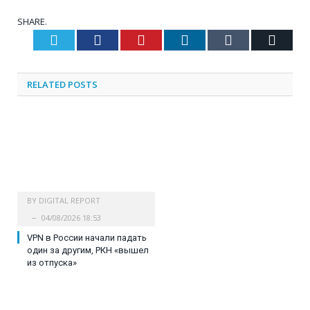
SHARE.
Twitter
Facebook
Pinterest
LinkedIn
Tumblr
Email
RELATED
POSTS
BY
DIGITAL REPORT
04/08/2026 18:53
VPN в России начали падать
один за другим, РКН «вышел
из отпуска»