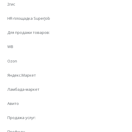
2гис
HR-площадка SuperJob
Для продажи товаров:
WB
Ozon
Яндекс.Маркет
Ламбада-маркет
Авито
Продажа услуг:
Профи.ру