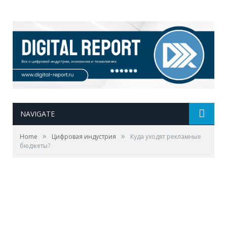
NAVIGATE
»
»
Home
Цифровая индустрия
Куда уходят рекламные
бюджеты?