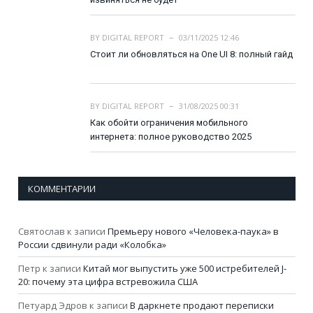
BY
DIGITAL REPORT
03/11/2025 12:46
Стоит ли обновляться на One UI 8: полный гайд
BY
DIGITAL REPORT
31/08/2025 00:31
Как обойти ограничения мобильного
интернета: полное руководство 2025
КОММЕНТАРИИ
Святослав
к записи
Премьеру нового «Человека-паука» в
России сдвинули ради «Колобка»
Петр
к записи
Китай мог выпустить уже 500 истребителей J-
20: почему эта цифра встревожила США
Петуард Эдров
к записи
В даркнете продают переписки