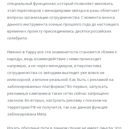
специальный функционал, который позволяет миновать
этап переговоров с менеджерами звёзд и в разы облегчает
вопросы организации сотрудничества. С момента анонса
данного инструмента осенью прошлого года до настоящего
времени к проекту присоединились десятки российских
селебрити.
Именно в Yappy все эти знаменитости становятся «ближе к
народу», ведь взаимодействие с ними происходит
напрямую, а не через менеджеров, и перспектива
сотрудничества со звёздами выглядит уже вовсе не
иллюзорной, а вполне реальной. Как быть с рекламой на
заблокированных платформах? Во-первых, запускать
рекламные кампании в таких сетях сейчас запрещено
законом. Во-вторых, настроить рекламу с показом на
территории РФ не получится, так как данная функция
заблокирована Meta.
Искать обходные пути в данном случае не имеет смысла. Что