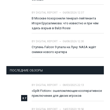
BY
DIGITAL REPORT
06/08/2026 12:37
В Москве похоронили генерал-лейтенанта
Игоря Ерусалимова: что известно и при чём
здесь взрыв в Balzi Rossi
BY
DIGITAL REPORT
06/08/2026 12:30
Ступень Falcon 9 упала на Луну: NASA ждёт
снимки нового кратера
ПОСЛЕДНИЕ ОБЗОРЫ
BY
DIGITAL REPORT
08/03/2025 22:13
«Split Fiction»: ошеломляющее кооперативное
приключение для двоих игроков
8.7
BY
DIGITAL REPORT
14/07/2023 19:50