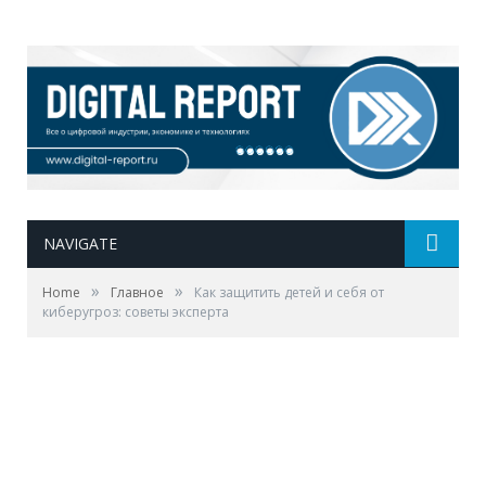
NAVIGATE
»
»
Home
Главное
Как защитить детей и себя от
киберугроз: советы эксперта