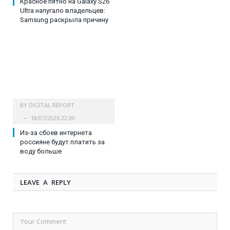
Красное пятно на Galaxy S26
Ultra напугало владельцев:
Samsung раскрыла причину
BY
DIGITAL REPORT
18/07/2026 22:00
Из-за сбоев интернета
россияне будут платить за
воду больше
LEAVE A REPLY