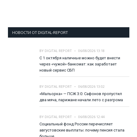
НОВОСТИ ОТ DIGITAL-REPORT
BY
DIGITAL REPORT
06/08/2026 13:18
С 1 октября наличные можно будет внести
через «чужой» банкомат: как заработает
новый сервис СБП
BY
DIGITAL REPORT
06/08/2026 13:02
«Мальорка» — ПСЖ 3:0: Сафонов пропустил
два мяча, парижане начали лето с разгрома
BY
DIGITAL REPORT
06/08/2026 12:44
Социальный фонд России перечисляет
августовские выплаты: почему пенсия стала
больше