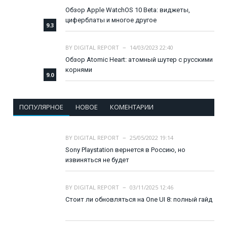
Обзор Apple WatchOS 10 Beta: виджеты,
циферблаты и многое другое
9.3
BY
DIGITAL REPORT
14/03/2023 22:40
Обзор Atomic Heart: атомный шутер с русскими
корнями
9.0
ПОПУЛЯРНОЕ
НОВОЕ
КОМЕНТАРИИ
BY
DIGITAL REPORT
25/05/2022 19:14
Sony Playstation вернется в Россию, но
извиняться не будет
BY
DIGITAL REPORT
03/11/2025 12:46
Стоит ли обновляться на One UI 8: полный гайд