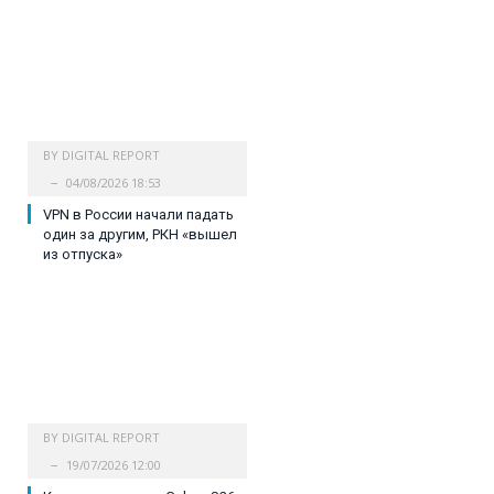
BY
DIGITAL REPORT
04/08/2026 18:53
VPN в России начали падать
один за другим, РКН «вышел
из отпуска»
BY
DIGITAL REPORT
19/07/2026 12:00